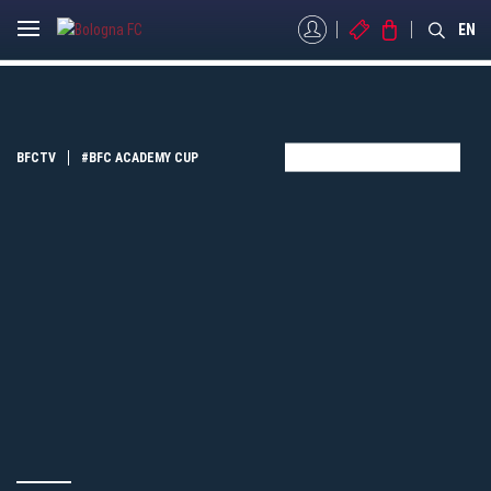
MYBFC
BIGLIETTI
STORE
EN
BFCTV
#BFC ACADEMY CUP