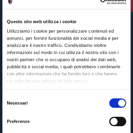
1 settimana fa
Questo sito web utilizza i cookie
Utilizziamo i cookie per personalizzare contenuti ed
annunci, per fornire funzionalità dei social media e per
analizzare il nostro traffico. Condividiamo inoltre
informazioni sul modo in cui utilizza il nostro sito con i
nostri partner che si occupano di analisi dei dati web,
pubblicità e social media, i quali potrebbero combinarle
con altre informazioni che ha fornito loro o che hanno
raccolto dal suo utilizzo dei loro servizi.
S
Necessari
e
Pre-vendita solo per
abbonati
possessori
«We are one»
l
card
cittadini bolognesi
. Le vendite regolari inizieranno il
.
e
Preferenze
z
CONTINUA
i