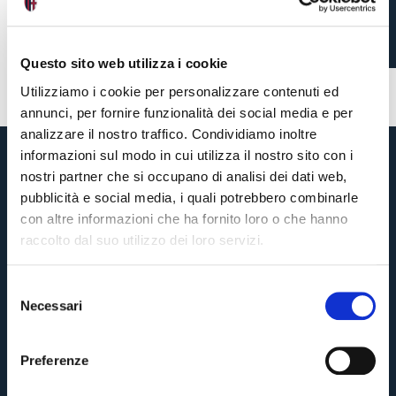
BOLOGNA-PISA
Questo sito web utilizza i cookie
1 giorno fa
#allenamento
Utilizziamo i cookie per personalizzare contenuti ed
annunci, per fornire funzionalità dei social media e per
analizzare il nostro traffico. Condividiamo inoltre
informazioni sul modo in cui utilizza il nostro sito con i
nostri partner che si occupano di analisi dei dati web,
pubblicità e social media, i quali potrebbero combinarle
con altre informazioni che ha fornito loro o che hanno
raccolto dal suo utilizzo dei loro servizi.
S
Necessari
e
Pre-vendita solo per
abbonati
possessori
«We are one»
l
card
cittadini bolognesi
. Le vendite regolari inizieranno il
.
e
Preferenze
z
CONTINUA
i