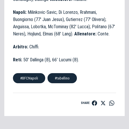
Napoli:
Milinkovic-Savic; Di Lorenzo, Rrahmani,
Buongiorno (77′ Juan Jesus), Gutierrez (77′ Olivera);
Anguissa, Lobotka, McTominay (82′ Lucca); Politano (67′
Neres), Hojlund, Elmas (68′ Lang).
Allenatore:
Conte.
Arbitro:
Chiffi.
Reti:
50′ Dallinga (B), 66′ Lucumi (B).
#BFCNapoli
#tabellino
SHARE