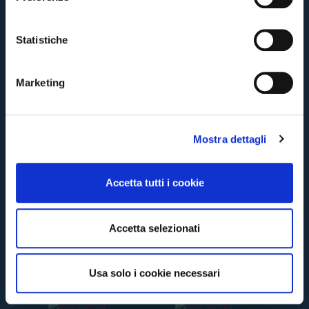
z
CONTINUA
i
o
Statistiche
n
TORNA
e
Marketing
d
e
l
Mostra dettagli
c
o
n
Accetta tutti i cookie
s
e
n
Accetta selezionati
s
o
Usa solo i cookie necessari