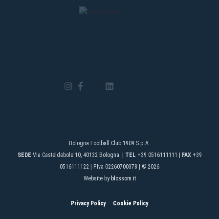
Bologna Football Club 1909 S.p.A.
SEDE
Via Casteldebole 10, 40132 Bologna. |
TEL
+39 0516111111 |
FAX
+39
0516111122 | P.Iva 02260700378 | © 2026
Website by
blossom.it
Privacy Policy
Cookie Policy