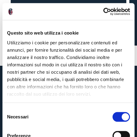
BOLOGNA-INTER 3-3
Questo sito web utilizza i cookie
3 mesi fa
#tabellino
#BFCInter
Utilizziamo i cookie per personalizzare contenuti ed
annunci, per fornire funzionalità dei social media e per
analizzare il nostro traffico. Condividiamo inoltre
informazioni sul modo in cui utilizza il nostro sito con i
nostri partner che si occupano di analisi dei dati web,
pubblicità e social media, i quali potrebbero combinarle
con altre informazioni che ha fornito loro o che hanno
raccolto dal suo utilizzo dei loro servizi.
S
Necessari
e
Pre-vendita solo per
abbonati
possessori
«We are one»
l
card
cittadini bolognesi
. Le vendite regolari inizieranno il
.
e
Preferenze