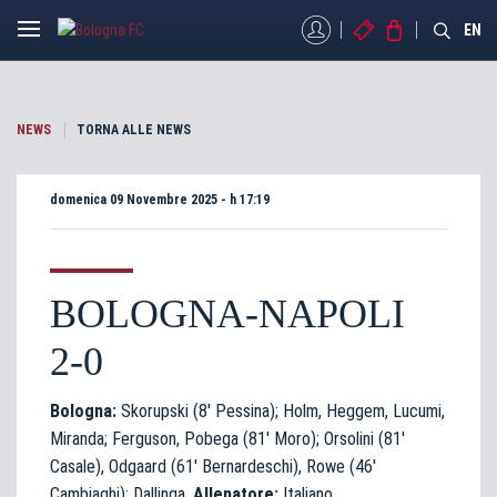
MYBFC
BIGLIETTI
STORE
EN
NEWS
TORNA ALLE NEWS
domenica 09 Novembre 2025 - h 17:19
BOLOGNA-NAPOLI
2-0
Bologna:
Skorupski (8′ Pessina); Holm, Heggem, Lucumi,
Miranda; Ferguson, Pobega (81′ Moro); Orsolini (81′
Casale), Odgaard (61′ Bernardeschi), Rowe (46′
Cambiaghi); Dallinga.
Allenatore:
Italiano.