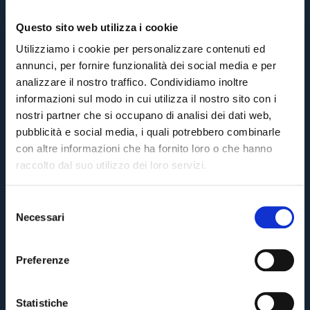
Questo sito web utilizza i cookie
Utilizziamo i cookie per personalizzare contenuti ed
annunci, per fornire funzionalità dei social media e per
analizzare il nostro traffico. Condividiamo inoltre
informazioni sul modo in cui utilizza il nostro sito con i
nostri partner che si occupano di analisi dei dati web,
pubblicità e social media, i quali potrebbero combinarle
con altre informazioni che ha fornito loro o che hanno
raccolto dal suo utilizzo dei loro servizi.
S
Necessari
e
Pre-vendita solo per
abbonati
possessori
«We are one»
l
card
cittadini bolognesi
. Le vendite regolari inizieranno il
.
e
Preferenze
z
CONTINUA
i
o
Statistiche