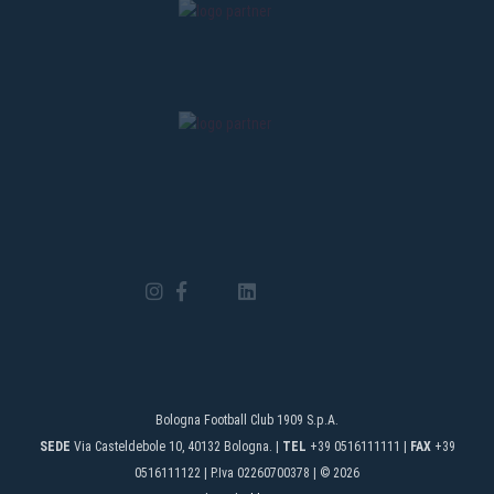
Bologna Football Club 1909 S.p.A.
SEDE
Via Casteldebole 10, 40132 Bologna. |
TEL
+39 0516111111 |
FAX
+39
0516111122 | P.Iva 02260700378 | © 2026