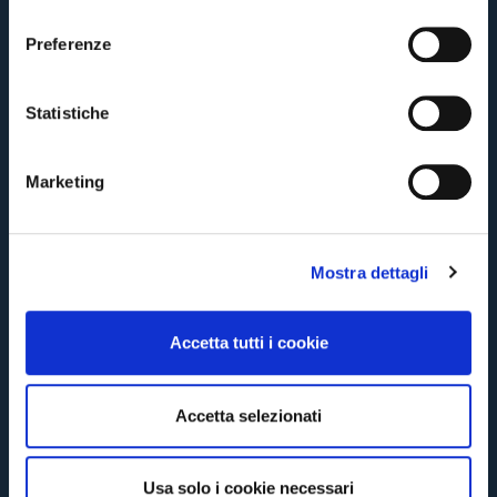
l
card
cittadini bolognesi
. Le vendite regolari inizieranno il
.
e
Preferenze
z
CONTINUA
i
o
Statistiche
n
TORNA
e
Marketing
d
e
l
Mostra dettagli
c
o
n
Accetta tutti i cookie
s
e
n
Accetta selezionati
s
o
Usa solo i cookie necessari