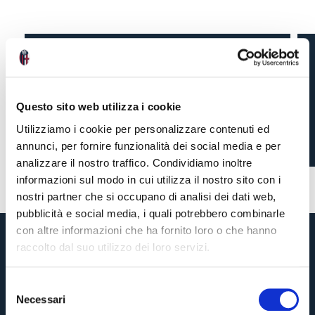
AL VIA OGGI LA ESERIE
A TIM
Questo sito web utilizza i cookie
Utilizziamo i cookie per personalizzare contenuti ed
annunci, per fornire funzionalità dei social media e per
3 anni fa
#esports
analizzare il nostro traffico. Condividiamo inoltre
informazioni sul modo in cui utilizza il nostro sito con i
nostri partner che si occupano di analisi dei dati web,
pubblicità e social media, i quali potrebbero combinarle
con altre informazioni che ha fornito loro o che hanno
raccolto dal suo utilizzo dei loro servizi.
S
Necessari
e
Pre-vendita solo per
abbonati
possessori
«We are one»