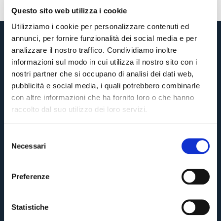
Questo sito web utilizza i cookie
Utilizziamo i cookie per personalizzare contenuti ed
annunci, per fornire funzionalità dei social media e per
analizzare il nostro traffico. Condividiamo inoltre
informazioni sul modo in cui utilizza il nostro sito con i
nostri partner che si occupano di analisi dei dati web,
pubblicità e social media, i quali potrebbero combinarle
con altre informazioni che ha fornito loro o che hanno
raccolto dal suo utilizzo dei loro servizi.
S
Necessari
e
Pre-vendita solo per
abbonati
possessori
«We are one»
l
card
cittadini bolognesi
. Le vendite regolari inizieranno il
.
e
Preferenze
z
CONTINUA
i
o
Statistiche
n