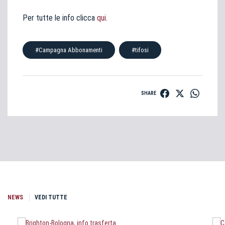
Per tutte le info clicca
qui
.
#Campagna Abbonamenti
#tifosi
SHARE
NEWS
VEDI TUTTE