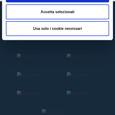
e
n
Accetta selezionati
s
o
Usa solo i cookie necessari