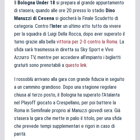
Il
Bologna Under 18
si prepara al grande appuntamento
di stasera, quando alle ore 20 presso lo stadio
Dino
Manuzzi di Cesena
si giocherà la Finale Scudetto di
categoria. Contro l’
Inter
un ultimo atto tutto da vivere
per la squadra di Luigi Della Rocca, dopo aver superato il
turno grazie alla bella
vittoria per 2-0 contro la Roma
. La
sfida sarà trasmessa in diretta su Sky Sport e Vivo
Azzurro TV, mentre per accedere all’impianto i biglietti
gratuiti sono prenotabili a
questo link
.
I rossoblù arrivano alla gara con grande fiducia in seguito
a un cammino grandioso. Dopo una stagione regolare
chiusa al terzo posto, il Bologna ha superato l’Atalanta
nel Playoff giocato a Crespellano, per poi battere la
Roma in Semifinale proprio al Manuzzi giovedì sera. Già
stasera la gara che mette in palio il titolo, per una sfida
che prevede tempi supplementari e rigori in caso di
parità.