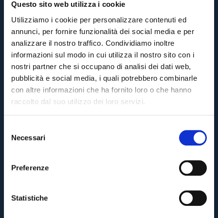
Questo sito web utilizza i cookie
Utilizziamo i cookie per personalizzare contenuti ed
annunci, per fornire funzionalità dei social media e per
analizzare il nostro traffico. Condividiamo inoltre
informazioni sul modo in cui utilizza il nostro sito con i
nostri partner che si occupano di analisi dei dati web,
pubblicità e social media, i quali potrebbero combinarle
con altre informazioni che ha fornito loro o che hanno
raccolto dal suo utilizzo dei loro servizi.
S
Necessari
e
l
e
Preferenze
z
i
o
Statistiche
n