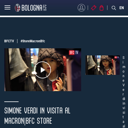
MYBFC
BIGLIETTI
STORE
EN
BFCTV
#StoreMacronBfc
S
i
m
o
n
e
V
e
r
di
in
vi
SIMONE VERDI IN VISITA AL
si
t
MACRON|BFC STORE
a
al