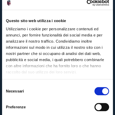
e
p
o
rt
5
ann
Questo sito web utilizza i cookie
ago
#Cr
Utilizziamo i cookie per personalizzare contenuti ed
#Ma
Repo
annunci, per fornire funzionalità dei social media e per
analizzare il nostro traffico. Condividiamo inoltre
informazioni sul modo in cui utilizza il nostro sito con i
#
B
nostri partner che si occupano di analisi dei dati web,
F
pubblicità e social media, i quali potrebbero combinarle
C
S
con altre informazioni che ha fornito loro o che hanno
a
raccolto dal suo utilizzo dei loro servizi.
m
p
d
o
S
ri
Necessari
e
a:
Pre-vendita solo per
abbonati
possessori
«We are one»
M
l
card
cittadini bolognesi
. Le vendite regolari inizieranno il
.
a
e
t
Preferenze
c
z
h