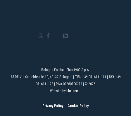
R
e
p
o
rt
5
ann
ago
#Ma
Repo
#Pa
#
S
a
Bologna Football Club 1909 S.p.A.
m
SEDE
Via Casteldebole 10, 40132 Bologna. |
TEL
+39 0516111111 |
FAX
+39
p
d
0516111122 | P.Iva 02260700378 | © 2026
o
Website by
blossom.it
ri
a
B
F
Privacy Policy
Cookie Policy
C
:
M
a
t