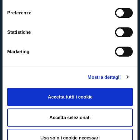
Pre-vendita solo per
abbonati
possessori
«We are one»
l
card
cittadini bolognesi
. Le vendite regolari inizieranno il
.
e
Preferenze
z
CONTINUA
i
o
Statistiche
n
TORNA
e
Marketing
d
e
l
Mostra dettagli
c
o
n
Accetta tutti i cookie
s
e
n
Accetta selezionati
s
o
Usa solo i cookie necessari