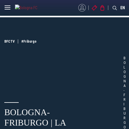
MYBFC
BIGLIETTI
STORE
EN
BFCTV
#Friburgo
B
O
L
O
G
N
A
-
F
R
I
B
BOLOGNA-
U
R
FRIBURGO | LA
G
O