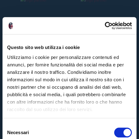
C
E
N
Z
O
I
T
A
LI
Questo sito web utilizza i cookie
A
N
Utilizziamo i cookie per personalizzare contenuti ed
O
🎙
10
annunci, per fornire funzionalità dei social media e per
mes
ago
analizzare il nostro traffico. Condividiamo inoltre
#Bo
informazioni sul modo in cui utilizza il nostro sito con i
#Fri
nostri partner che si occupano di analisi dei dati web,
pubblicità e social media, i quali potrebbero combinarle
con altre informazioni che ha fornito loro o che hanno
raccolto dal suo utilizzo dei loro servizi.
S
Necessari
e