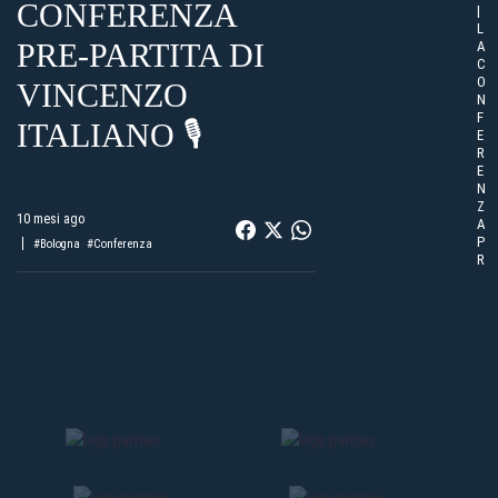
CONFERENZA
|
L
PRE-PARTITA DI
A
C
O
VINCENZO
N
F
ITALIANO 🎙
E
R
E
N
Z
10 mesi ago
A
P
#Bologna
#Conferenza
R
E-
P
A
R
T
I
T
A
D
I
V
I
N