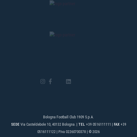
Bologna Football Club 1909 S.p.A.
SEDE
Via Casteldebole 10, 40132 Bologna. |
TEL
+39 0516111111 |
FAX
+39
0516111122 | P.Iva 02260700378 | © 2026