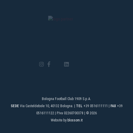
i
t
o
r
n
a
r
e
è
t
a
n
ti
s
si
m
a
”
10
ann
ago
#Di
Bologna Football Club 1909 S.p.A.
#Ver
SEDE
Via Casteldebole 10, 40132 Bologna. |
TEL
+39 0516111111 |
FAX
+39
0516111122 | P.Iva 02260700378 | © 2026
#
Website by
blossom.it
B
F