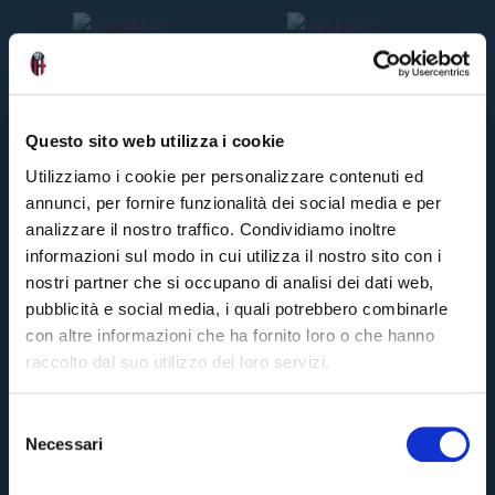
Carl
#
P
r
e
Questo sito web utilizza i cookie
s
s
Utilizziamo i cookie per personalizzare contenuti ed
C
annunci, per fornire funzionalità dei social media e per
lu
b
analizzare il nostro traffico. Condividiamo inoltre
:
informazioni sul modo in cui utilizza il nostro sito con i
M
a
nostri partner che si occupano di analisi dei dati web,
r
pubblicità e social media, i quali potrebbero combinarle
c
o
con altre informazioni che ha fornito loro o che hanno
D
raccolto dal suo utilizzo dei loro servizi.
i
V
ai
o
7
S
ann
Necessari
ago
e
#Di
Pre-vendita solo per
abbonati
possessori
«We are one»
l
#Pr
card
cittadini bolognesi
. Le vendite regolari inizieranno il
.
Clu