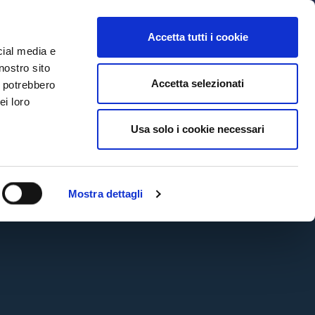
MYBFC
BIGLIETTI
STORE
EN
Accetta tutti i cookie
cial media e
nostro sito
Accetta selezionati
i potrebbero
ei loro
CTV
#Como-Bologna
COMO-BOLOGNA | LA CONFERENZA
Usa solo i cookie necessari
PRE-PARTITA DI VINCENZO ITALIANO
🎙️
2 anni ago
#Como-Bologna
#Italiano
Mostra dettagli