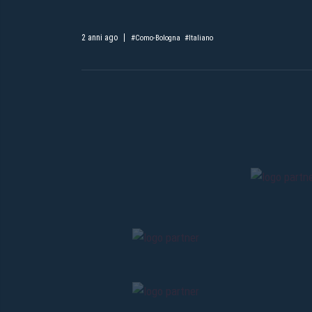
2 anni ago
#Como-Bologna
#Italiano