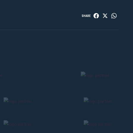
SHARE
Pre-vendita solo per
abbona
«We are one»
card
cittadini 
vendite regolari inizier
CONTINU
TORNA