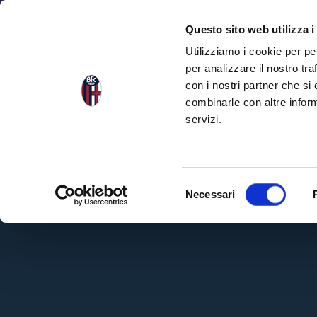
NEWS
SQU
Questo sito web utilizza i
Utilizziamo i cookie per pe
per analizzare il nostro tra
con i nostri partner che si
combinarle con altre inform
servizi.
S
Necessari
e
l
e
z
i
o
n