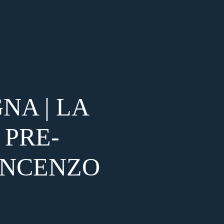
A | LA
PRE-
VINCENZO