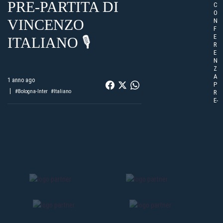
PRE-PARTITA DI
C
O
VINCENZO
N
F
E
ITALIANO 🎙️
R
E
N
Z
A
1 anno ago
P
#Bologna-Inter
#Italiano
R
E-
P
A
R
T
I
T
A
D
I
V
I
N
C
E
N