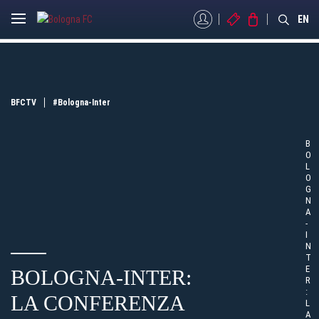
MYBFC
BIGLIETTI
STORE
EN
BFCTV
#Bologna-Inter
B
O
L
O
G
N
A
-
I
N
T
E
BOLOGNA-INTER:
R
:
LA CONFERENZA
L
A