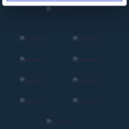
tt
a
🎙
3
ann
ago
#Bo
Inte
#Mo