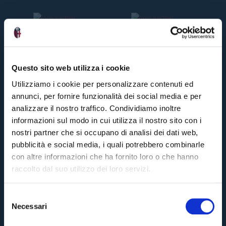
Z
O
I
T
A
LI
A
N
Questo sito web utilizza i cookie
O
🎙️
1
Utilizziamo i cookie per personalizzare contenuti ed
ann
ago
annunci, per fornire funzionalità dei social media e per
#Bo
Inte
analizzare il nostro traffico. Condividiamo inoltre
#Ita
informazioni sul modo in cui utilizza il nostro sito con i
nostri partner che si occupano di analisi dei dati web,
B
pubblicità e social media, i quali potrebbero combinarle
o
con altre informazioni che ha fornito loro o che hanno
l
o
raccolto dal suo utilizzo dei loro servizi.
g
n
a-
S
In
Necessari
t
e
e
Pre-vendita solo per
abbonati
possessori
«We are one»
l
r:
card
cittadini bolognesi
. Le vendite regolari inizieranno il
.