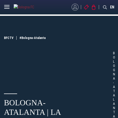
MYBFC
BIGLIETTI
STORE
EN
BFCTV
#Bologna-Atalanta
B
O
L
O
G
N
A
-
A
T
A
L
BOLOGNA-
A
N
ATALANTA | LA
T
A