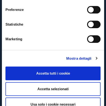
Pre-vendita solo per
abbonati
possessori
«We are one»
l
card
cittadini bolognesi
. Le vendite regolari inizieranno il
.
e
Preferenze
z
CONTINUA
i
o
Statistiche
n
TORNA
e
Marketing
d
e
l
Mostra dettagli
c
o
n
Accetta tutti i cookie
s
e
n
Accetta selezionati
s
o
Usa solo i cookie necessari