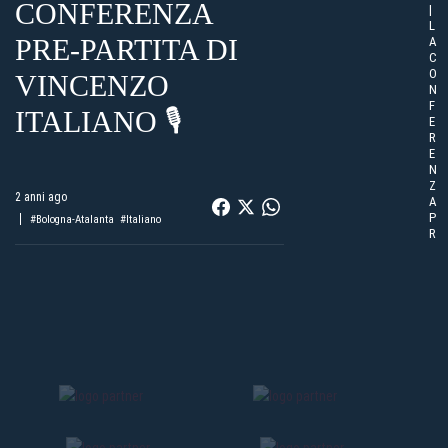
CONFERENZA
|
L
PRE-PARTITA DI
A
C
O
VINCENZO
N
F
ITALIANO 🎙️
E
R
E
N
Z
2 anni ago
A
P
#Bologna-Atalanta
#Italiano
R
E-
P
A
R
T
I
T
A
D
I
V
I
N