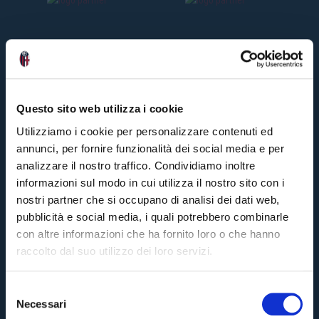
C
E
N
Z
O
I
T
A
LI
Questo sito web utilizza i cookie
A
N
Utilizziamo i cookie per personalizzare contenuti ed
O
🎙️
2
annunci, per fornire funzionalità dei social media e per
ann
ago
analizzare il nostro traffico. Condividiamo inoltre
#Bo
Ata
informazioni sul modo in cui utilizza il nostro sito con i
#Ita
nostri partner che si occupano di analisi dei dati web,
pubblicità e social media, i quali potrebbero combinarle
con altre informazioni che ha fornito loro o che hanno
raccolto dal suo utilizzo dei loro servizi.
S
Necessari
e