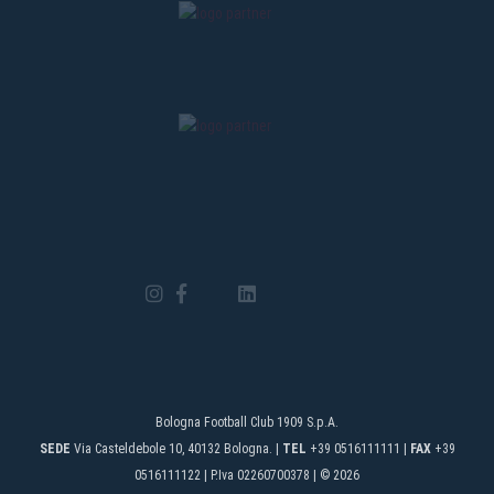
Bologna Football Club 1909 S.p.A.
SEDE
Via Casteldebole 10, 40132 Bologna. |
TEL
+39 0516111111 |
FAX
+39
0516111122 | P.Iva 02260700378 | © 2026