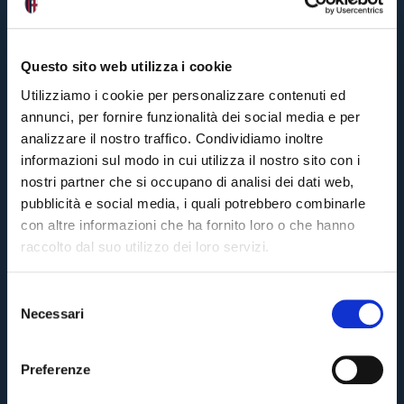
p
r
e
p
Questo sito web utilizza i cookie
a
rt
Utilizziamo i cookie per personalizzare contenuti ed
it
a
annunci, per fornire funzionalità dei social media e per
d
analizzare il nostro traffico. Condividiamo inoltre
i
M
informazioni sul modo in cui utilizza il nostro sito con i
ih
nostri partner che si occupano di analisi dei dati web,
aj
l
pubblicità e social media, i quali potrebbero combinarle
o
con altre informazioni che ha fornito loro o che hanno
vi
c
6
raccolto dal suo utilizzo dei loro servizi.
ann
ago
#BF
#Mi
S
Necessari
e
Pre-vendita solo per
abbonati
possessori
«We are one»
l
card
cittadini bolognesi
. Le vendite regolari inizieranno il
.
#
e
B
Preferenze
F
z
C
CONTINUA
i