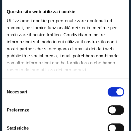
Questo sito web utilizza i cookie
Utilizziamo i cookie per personalizzare contenuti ed
annunci, per fornire funzionalità dei social media e per
analizzare il nostro traffico. Condividiamo inoltre
informazioni sul modo in cui utilizza il nostro sito con i
nostri partner che si occupano di analisi dei dati web,
pubblicità e social media, i quali potrebbero combinarle
con altre informazioni che ha fornito loro o che hanno
raccolto dal suo utilizzo dei loro servizi.
S
Necessari
e
Pre-vendita solo per
abbonati
possessori
«We are one»
l
card
cittadini bolognesi
. Le vendite regolari inizieranno il
.
e
Preferenze
z
CONTINUA
i
o
Statistiche