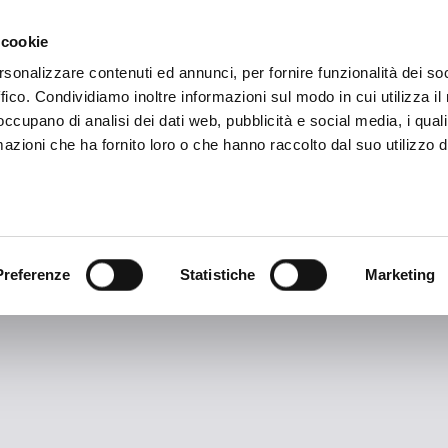
ADRE
STAGIONE
MARKETING
SUSTAINABILITY
 cookie
rsonalizzare contenuti ed annunci, per fornire funzionalità dei so
ffico. Condividiamo inoltre informazioni sul modo in cui utilizza il 
 occupano di analisi dei dati web, pubblicità e social media, i qual
azioni che ha fornito loro o che hanno raccolto dal suo utilizzo d
TAG ARCHIVES:
Villani
Preferenze
Statistiche
Marketing