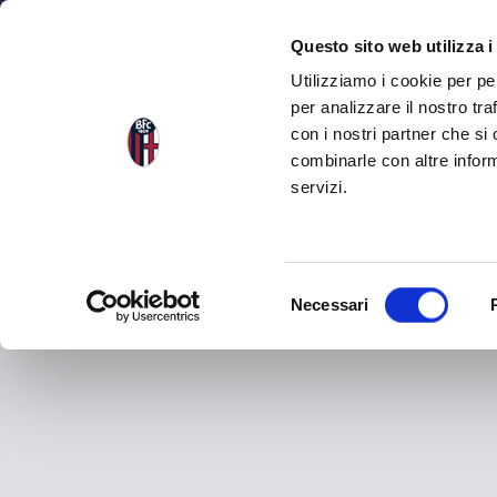
NEWS
SQU
Questo sito web utilizza i
Utilizziamo i cookie per pe
per analizzare il nostro tra
con i nostri partner che si
combinarle con altre inform
servizi.
S
Necessari
e
l
e
z
i
o
n