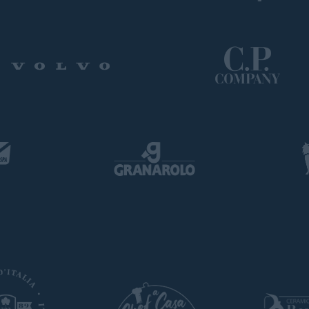
Pre-vendita solo per
abbonat
«We are one»
card
cittadini b
vendite regolari iniziera
CONTINUA