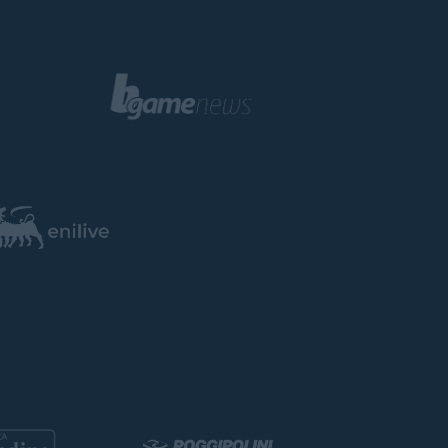
i
possessori
olognesi
. Le
nno il
.