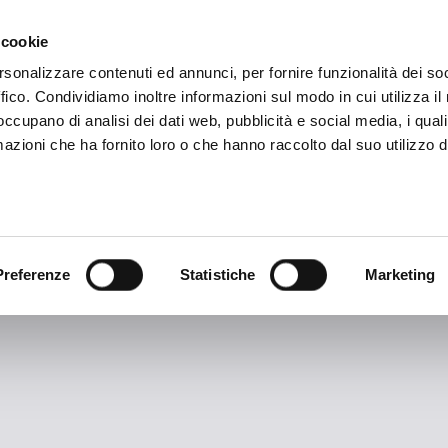
ADRE
STAGIONE
MARKETING
SUSTAINABILITY
 cookie
rsonalizzare contenuti ed annunci, per fornire funzionalità dei so
ffico. Condividiamo inoltre informazioni sul modo in cui utilizza il 
 occupano di analisi dei dati web, pubblicità e social media, i qual
azioni che ha fornito loro o che hanno raccolto dal suo utilizzo d
TAG ARCHIVES:
PMG Italia
Preferenze
Statistiche
Marketing