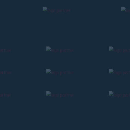
Pre-vendita solo per
abbona
«We are one»
card
cittadini 
vendite regolari inizier
CONTINU
TORNA