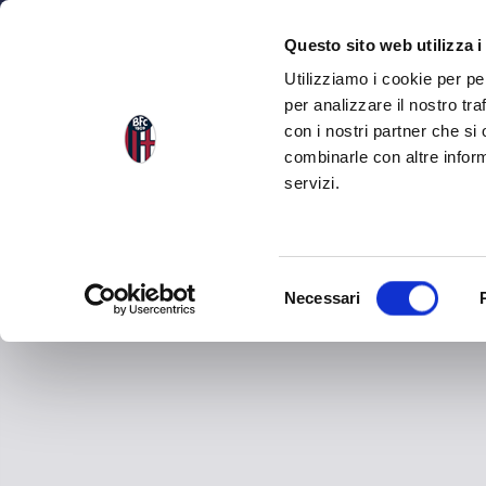
NEWS
SQU
Questo sito web utilizza i
Utilizziamo i cookie per pe
per analizzare il nostro tra
con i nostri partner che si
combinarle con altre inform
servizi.
S
Necessari
e
l
e
z
i
o
n