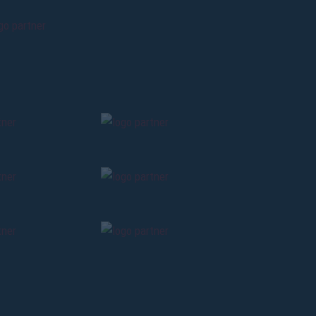
ti
possessori
bolognesi
. Le
anno il
.
A