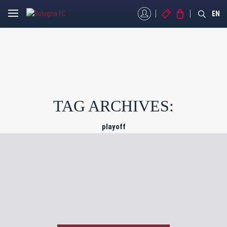
MYBFC
BIGLIETTI
STORE
EN
TAG ARCHIVES:
playoff