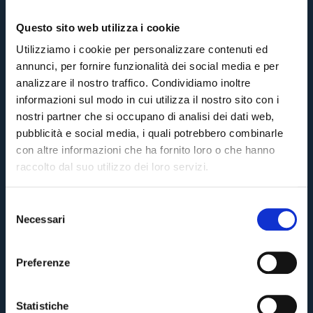
Questo sito web utilizza i cookie
Utilizziamo i cookie per personalizzare contenuti ed
annunci, per fornire funzionalità dei social media e per
analizzare il nostro traffico. Condividiamo inoltre
informazioni sul modo in cui utilizza il nostro sito con i
nostri partner che si occupano di analisi dei dati web,
pubblicità e social media, i quali potrebbero combinarle
con altre informazioni che ha fornito loro o che hanno
raccolto dal suo utilizzo dei loro servizi.
S
Necessari
e
Pre-vendita solo per
abbonati
possessori
«We are one»
l
card
cittadini bolognesi
. Le vendite regolari inizieranno il
.
e
Preferenze
z
CONTINUA
i
o
Statistiche