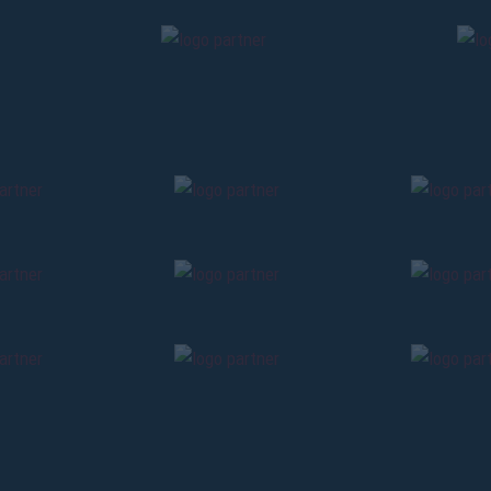
Pre-vendita solo per
abbona
«We are one»
card
cittadini 
vendite regolari inizier
CONTINU
TORNA