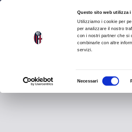
NEWS
SQU
Questo sito web utilizza i
Utilizziamo i cookie per pe
per analizzare il nostro tra
con i nostri partner che si
combinarle con altre inform
servizi.
S
Necessari
e
l
e
z
i
o
n