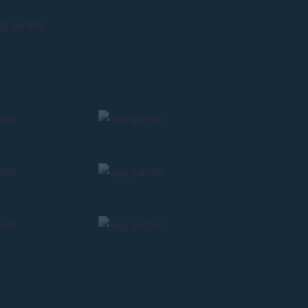
ti
possessori
bolognesi
. Le
anno il
.
A