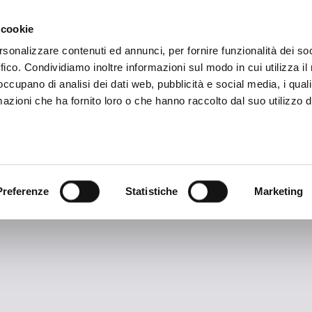
ADRE
STAGIONE
MARKETING
SUSTAINABILITY
 cookie
rsonalizzare contenuti ed annunci, per fornire funzionalità dei so
ffico. Condividiamo inoltre informazioni sul modo in cui utilizza il 
 occupano di analisi dei dati web, pubblicità e social media, i qual
azioni che ha fornito loro o che hanno raccolto dal suo utilizzo d
TAG ARCHIVES:
Niccolini
Preferenze
Statistiche
Marketing