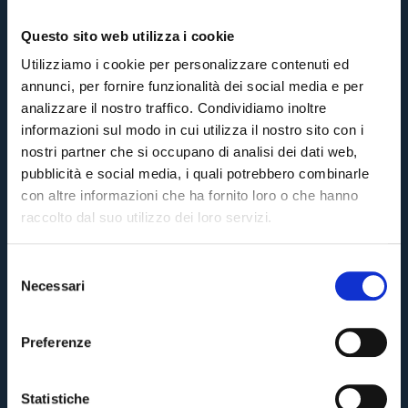
Questo sito web utilizza i cookie
Utilizziamo i cookie per personalizzare contenuti ed
annunci, per fornire funzionalità dei social media e per
analizzare il nostro traffico. Condividiamo inoltre
informazioni sul modo in cui utilizza il nostro sito con i
nostri partner che si occupano di analisi dei dati web,
pubblicità e social media, i quali potrebbero combinarle
con altre informazioni che ha fornito loro o che hanno
raccolto dal suo utilizzo dei loro servizi.
S
Necessari
e
Pre-vendita solo per
abbonati
possessori
«We are one»
l
card
cittadini bolognesi
. Le vendite regolari inizieranno il
.
e
Preferenze
z
CONTINUA
i
o
Statistiche