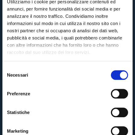
Utilizziamo i cookie per personalizzare contenuti ed
annunci, per fornire funzionalità dei social media e per
analizzare il nostro traffico. Condividiamo inoltre
informazioni sul modo in cui utilizza il nostro sito con i
nostri partner che si occupano di analisi dei dati web,
pubblicità e social media, i quali potrebbero combinarle
con altre informazioni che ha fornito loro o che hanno
raccolto dal suo utilizzo dei loro servizi.
S
Necessari
e
l
e
Preferenze
z
i
o
Statistiche
n
e
Marketing
d