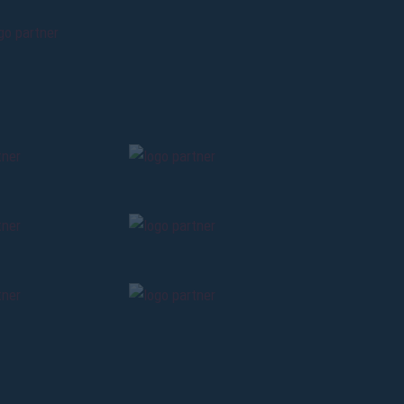
ti
possessori
bolognesi
. Le
anno il
.
A