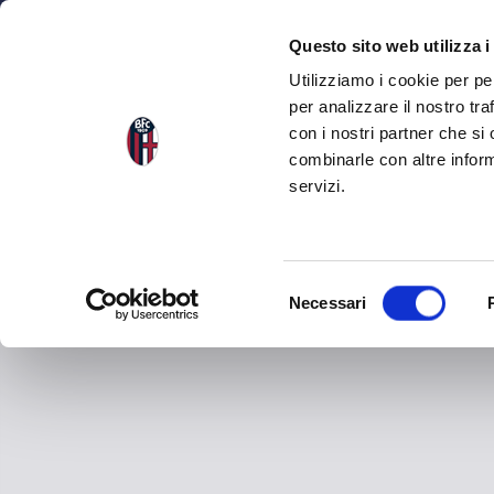
NEWS
SQU
Questo sito web utilizza i
Utilizziamo i cookie per pe
per analizzare il nostro tra
con i nostri partner che si
combinarle con altre inform
servizi.
S
Necessari
e
l
e
z
i
o
n