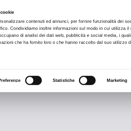
ADRE
STAGIONE
MARKETING
SUSTAINABILITY
 cookie
rsonalizzare contenuti ed annunci, per fornire funzionalità dei so
ffico. Condividiamo inoltre informazioni sul modo in cui utilizza il 
 occupano di analisi dei dati web, pubblicità e social media, i qual
azioni che ha fornito loro o che hanno raccolto dal suo utilizzo d
TAG ARCHIVES:
Brignani
Preferenze
Statistiche
Marketing