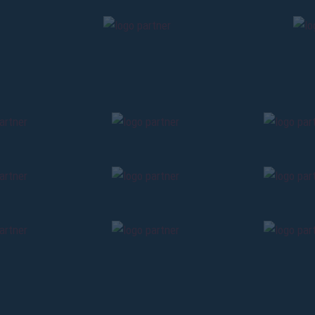
Pre-vendita solo per
abbona
«We are one»
card
cittadini 
vendite regolari inizier
CONTINU
TORNA