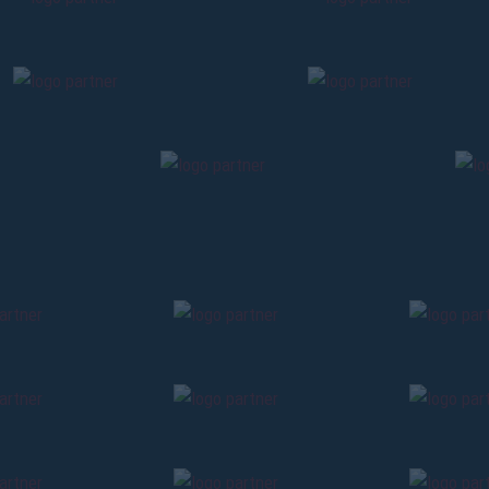
Pre-vendita solo per
abbona
«We are one»
card
cittadini 
vendite regolari inizier
CONTINU
TORNA