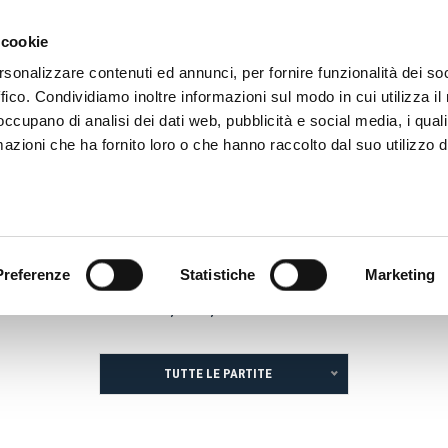
ADRE
STAGIONE
MARKETING
SUSTAINABILITY
 cookie
rsonalizzare contenuti ed annunci, per fornire funzionalità dei so
ffico. Condividiamo inoltre informazioni sul modo in cui utilizza il 
STORIA
ROSSOBLÙ
PALMARES
 occupano di analisi dei dati web, pubblicità e social media, i qual
azioni che ha fornito loro o che hanno raccolto dal suo utilizzo d
ROSSOBLÙ
Preferenze
Statistiche
Marketing
PRESENZE, RETI, TUTTE LE PARTITE
TUTTE LE PARTITE