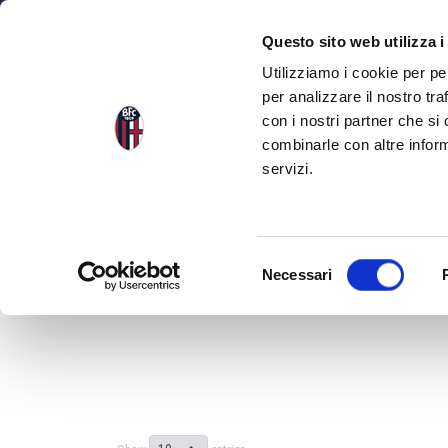
NEWS
SQU
Questo sito web utilizza i
Utilizziamo i cookie per pe
per analizzare il nostro tra
con i nostri partner che si
combinarle con altre inform
servizi.
S
Necessari
e
l
e
z
i
o
n