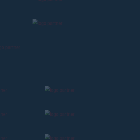
ti
possessori
bolognesi
. Le
anno il
.
A