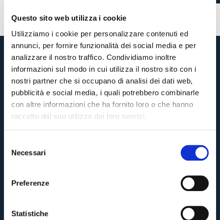
Questo sito web utilizza i cookie
Utilizziamo i cookie per personalizzare contenuti ed
annunci, per fornire funzionalità dei social media e per
analizzare il nostro traffico. Condividiamo inoltre
informazioni sul modo in cui utilizza il nostro sito con i
nostri partner che si occupano di analisi dei dati web,
pubblicità e social media, i quali potrebbero combinarle
con altre informazioni che ha fornito loro o che hanno
raccolto dal suo utilizzo dei loro servizi.
S
Necessari
e
Pre-vendita solo per
abbonati
possessori
«We are one»
l
card
cittadini bolognesi
. Le vendite regolari inizieranno il
.
e
Preferenze
z
CONTINUA
i
o
Statistiche