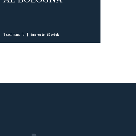
ti
possessori
bolognesi
. Le
anno il
.
1 settimana fa
1 settimana
#mercato
#Dovbyk
A