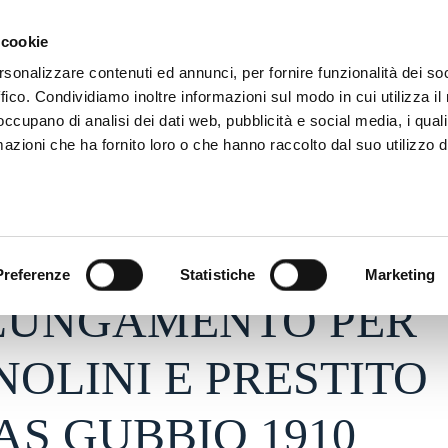
ADRE
STAGIONE
MARKETING
SUSTAINABILITY
 cookie
rsonalizzare contenuti ed annunci, per fornire funzionalità dei so
ffico. Condividiamo inoltre informazioni sul modo in cui utilizza il 
 occupano di analisi dei dati web, pubblicità e social media, i qual
azioni che ha fornito loro o che hanno raccolto dal suo utilizzo d
026 - h 11:03
S
Preferenze
Statistiche
Marketing
LUNGAMENTO PER
OLINI E PRESTITO
AS GUBBIO 1910