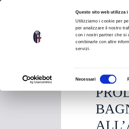
NEWS
SQU
Questo sito web utilizza i
Utilizziamo i cookie per pe
per analizzare il nostro tra
con i nostri partner che si
NEWS
TORNA ALLE NEWS
combinarle con altre inform
servizi.
martedì 30 Giugno 2
S
Necessari
e
PRO
l
e
z
BAGN
i
o
ALL’
n