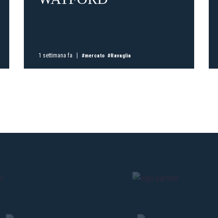
Pre-vendita solo per
abbona
«We are one»
card
cittadini 
vendite regolari inizier
1 settimana fa
#mercato
#Ravaglia
CONTINU
TORNA