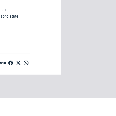
er il
e sono state
SHARE