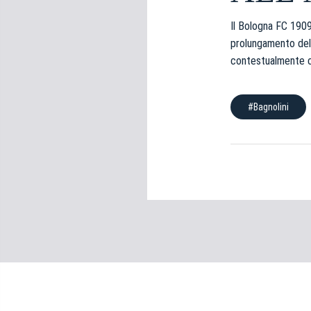
e
d
Il Bologna FC 1909
e
prolungamento del 
l
contestualmente c
c
o
n
#Bagnolini
s
e
n
s
o