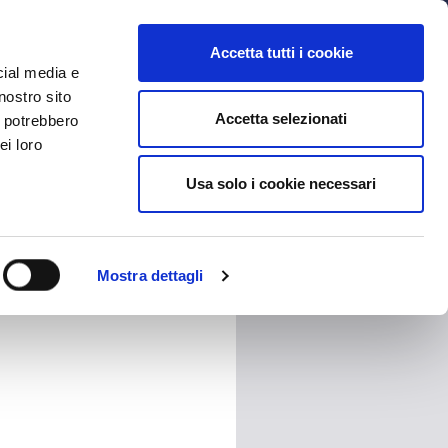
MYBFC
BIGLIETTI
STORE
EN
Accetta tutti i cookie
cial media e
nostro sito
Accetta selezionati
i potrebbero
ei loro
Usa solo i cookie necessari
HARE
Mostra dettagli