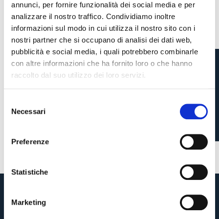
annunci, per fornire funzionalità dei social media e per
analizzare il nostro traffico. Condividiamo inoltre
informazioni sul modo in cui utilizza il nostro sito con i
nostri partner che si occupano di analisi dei dati web,
pubblicità e social media, i quali potrebbero combinarle
con altre informazioni che ha fornito loro o che hanno
raccolto dal suo utilizzo dei loro servizi.
RAVAGLIA AL WATFORD
S
Necessari
e
Pre-vendita solo per
abbonati
possessori
«We are one»
l
card
cittadini bolognesi
. Le vendite regolari inizieranno il
.
1 settimana fa
#Ravaglia
#mercato
e
Preferenze
z
CONTINUA
i
o
Statistiche
n
TORNA
e
Marketing
d
e