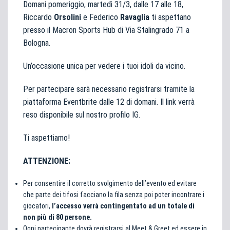
Domani pomeriggio, martedì 31/3, dalle 17 alle 18,
Riccardo
Orsolini
e Federico
Ravaglia
ti aspettano
presso il Macron Sports Hub di Via Stalingrado 71 a
Bologna.
Un’occasione unica per vedere i tuoi idoli da vicino.
Per partecipare sarà necessario registrarsi tramite la
piattaforma Eventbrite dalle 12 di domani. Il link verrà
reso disponibile sul nostro profilo IG.
Ti aspettiamo!
ATTENZIONE:
Per consentire il corretto svolgimento dell’evento ed evitare
che parte dei tifosi facciano la fila senza poi poter incontrare i
giocatori,
l’accesso verrà contingentato ad un totale di
non più di 80 persone.
Ogni partecipante dovrà registrarsi al Meet & Greet ed essere in