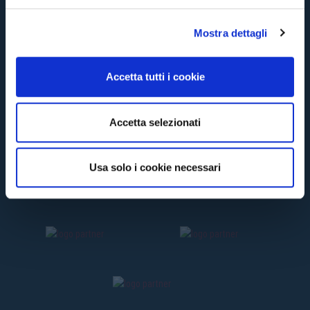
l
Mostra dettagli
c
o
n
Accetta tutti i cookie
s
e
n
Accetta selezionati
s
o
Usa solo i cookie necessari