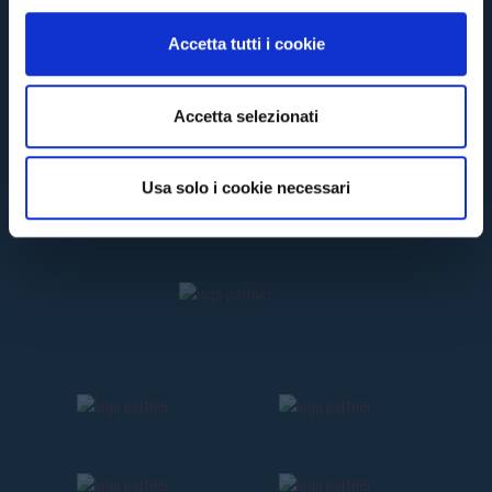
o
n
Accetta tutti i cookie
s
e
n
Accetta selezionati
s
o
Usa solo i cookie necessari