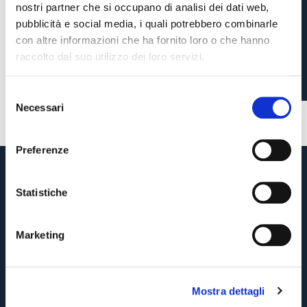
nostri partner che si occupano di analisi dei dati web,
L’OFFICIAL STORE DEL
pubblicità e social media, i quali potrebbero combinarle
BOLOGNA A VALLES
con altre informazioni che ha fornito loro o che hanno
raccolto dal suo utilizzo dei loro servizi.
3 settimane fa
S
#store
Necessari
e
Pre-vendita solo per
abbonati
possessori
«We are one»
l
card
cittadini bolognesi
. Le vendite regolari inizieranno il
.
e
Preferenze
z
CONTINUA
i
o
Statistiche
n
TORNA
e
Marketing
d
e
l
Mostra dettagli
c