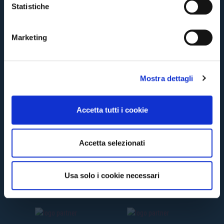
o
Statistiche
n
TORNA
e
Marketing
d
e
l
Mostra dettagli
c
o
n
Accetta tutti i cookie
s
e
n
Accetta selezionati
s
o
Usa solo i cookie necessari