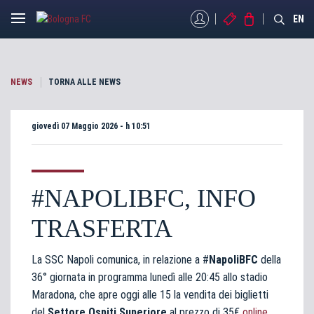
MYBFC
BIGLIETTI
STORE
EN
NEWS
TORNA ALLE NEWS
giovedì 07 Maggio 2026 - h 10:51
#NAPOLIBFC, INFO
TRASFERTA
La SSC Napoli comunica, in relazione a #
NapoliBFC
della
36° giornata in programma lunedì alle 20:45 allo stadio
Maradona, che apre oggi alle 15 la vendita dei biglietti
del
Settore Ospiti
Superiore
al prezzo di 35€
online