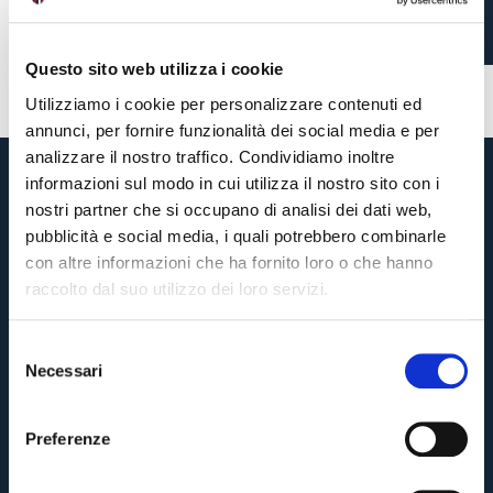
1 settimana fa
#biglietti
#amichevole
Questo sito web utilizza i cookie
Utilizziamo i cookie per personalizzare contenuti ed
annunci, per fornire funzionalità dei social media e per
analizzare il nostro traffico. Condividiamo inoltre
informazioni sul modo in cui utilizza il nostro sito con i
nostri partner che si occupano di analisi dei dati web,
pubblicità e social media, i quali potrebbero combinarle
con altre informazioni che ha fornito loro o che hanno
raccolto dal suo utilizzo dei loro servizi.
S
Necessari
e
Pre-vendita solo per
abbonati
possessori
«We are one»
l
card
cittadini bolognesi
. Le vendite regolari inizieranno il
.
e
Preferenze
z
CONTINUA
i