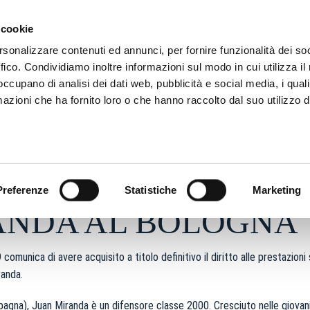
ADRE
STAGIONE
MARKETING
SUSTAINABILITY
 cookie
rsonalizzare contenuti ed annunci, per fornire funzionalità dei so
ffico. Condividiamo inoltre informazioni sul modo in cui utilizza il 
 occupano di analisi dei dati web, pubblicità e social media, i qual
azioni che ha fornito loro o che hanno raccolto dal suo utilizzo d
2024 - h 17:01
S
Preferenze
Statistiche
Marketing
ANDA AL BOLOGNA
comunica di avere acquisito a titolo definitivo il diritto alle prestazioni
randa.
pagna), Juan Miranda è un difensore classe 2000. Cresciuto nelle giovanil