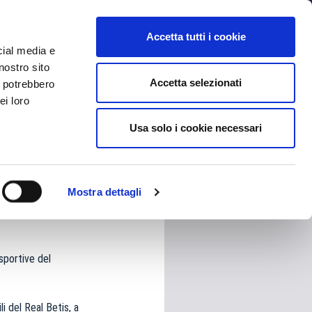
MYBFC
BIGLIETTI
STORE
EN
Accetta tutti i cookie
cial media e
nostro sito
Accetta selezionati
i potrebbero
ei loro
Usa solo i cookie necessari
HARE
Mostra dettagli
 sportive del
i del Real Betis, a