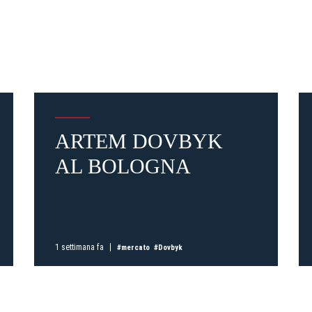
Pre-vendita solo per
abbona
ARTEM DOVBYK
«We are one»
card
cittadini 
vendite regolari inizier
AL BOLOGNA
CONTINU
1 settimana fa
#mercato
#Dovbyk
TORNA