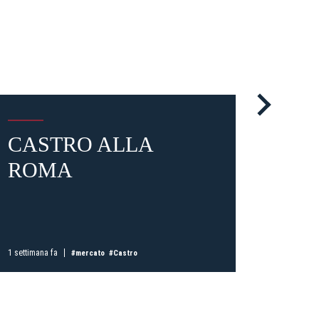
ti
possessori
CASTRO ALLA
MIK
bolognesi
. Le
anno il
.
ROMA
AM
BO
A
1 settimana fa
1 settimana
#mercato
#Castro