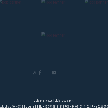
Bologna Football Club 1909 S.p.A.
teldebole 10, 40132 Bologna. |
TEL
+39 0516111111 |
FAX
+39 0516111122 | P.Iva 0226070