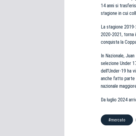
e
14 anni si trasferi
d
stagione in cui co
e
l
La stagione 2019-2
c
2020-2021, torna i
o
conquista la Coppa
n
s
In Nazionale, Juan
e
selezione Under 17
n
dell’Under-19 ha v
s
anche fatto parte 
o
nazionale maggiore
Da luglio 2024 arriv
#mercato