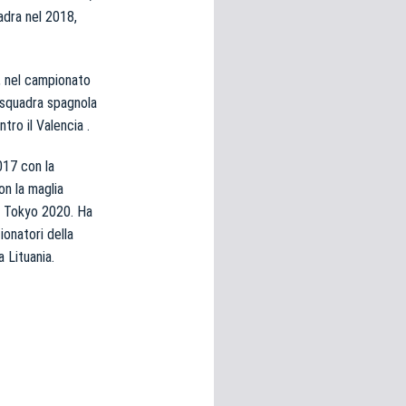
uadra nel 2018,
, nel campionato
 squadra spagnola
ro il Valencia .
017 con la
on la maglia
di Tokyo 2020. Ha
onatori della
 Lituania.