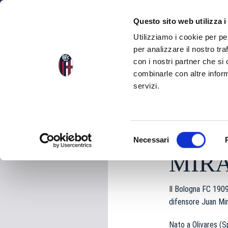
NEWS
SQU
Questo sito web utilizza i
Utilizziamo i cookie per pe
per analizzare il nostro tra
con i nostri partner che si
NEWS
TORNA ALLE NEWS
combinarle con altre inform
servizi.
mercoledì 03 Luglio 
S
Necessari
e
MIR
l
e
z
Il Bologna FC 1909 
i
difensore Juan Mi
o
n
Nato a Olivares (S