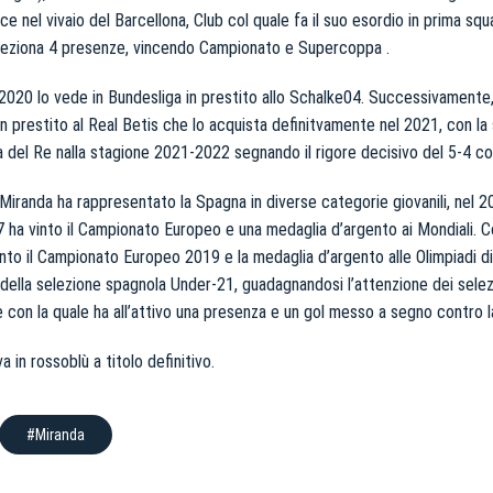
sce nel vivaio del Barcellona, Club col quale fa il suo esordio in prima sq
lleziona 4 presenze, vincendo Campionato e Supercoppa .
020 lo vede in Bundesliga in prestito allo Schalke04. Successivamente
n prestito al Real Betis che lo acquista definitvamente nel 2021, con la
 del Re nalla stagione 2021-2022 segnando il rigore decisivo del 5-4 cont
 Miranda ha rappresentato la Spagna in diverse categorie giovanili, nel 2
 ha vinto il Campionato Europeo e una medaglia d’argento ai Mondiali. C
into il Campionato Europeo 2019 e la medaglia d’argento alle Olimpiadi 
della selezione spagnola Under-21, guadagnandosi l’attenzione dei selezi
 con la quale ha all’attivo una presenza e un gol messo a segno contro la
a in rossoblù a titolo definitivo.
#Miranda