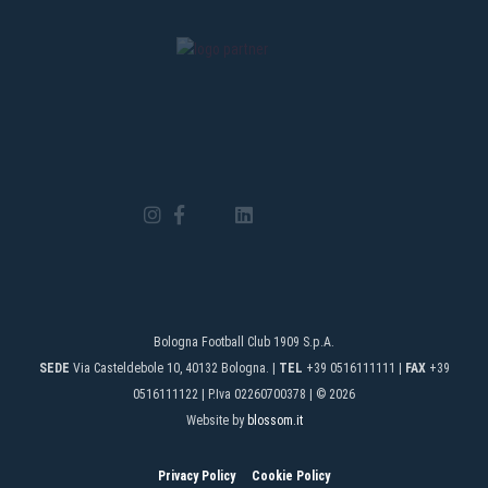
Bologna Football Club 1909 S.p.A.
SEDE
Via Casteldebole 10, 40132 Bologna. |
TEL
+39 0516111111 |
FAX
+39
0516111122 | P.Iva 02260700378 | © 2026
Website by
blossom.it
Privacy Policy
Cookie Policy