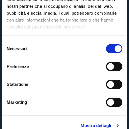
nostri partner che si occupano di analisi dei dati web,
pubblicità e social media, i quali potrebbero combinarle
con altre informazioni che ha fornito loro o che hanno
raccolto dal suo utilizzo dei loro servizi.
Inserisci il tuo indirizzo email e ti faremo sapere quando i
S
biglietti per la partita saranno in vendita.
Necessari
e
Pre-vendita solo per
abbonati
possessori
«We are one»
l
card
cittadini bolognesi
. Le vendite regolari inizieranno il
.
e
Preferenze
Cliccando su Invia accetti i nostri
Termini e condizioni
z
TORNA
CONTINUA
i
o
Statistiche
n
TORNA
TORNA
e
Marketing
d
e
l
Mostra dettagli
c