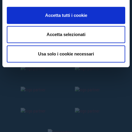
o
n
Accetta tutti i cookie
s
e
n
Accetta selezionati
s
o
Usa solo i cookie necessari