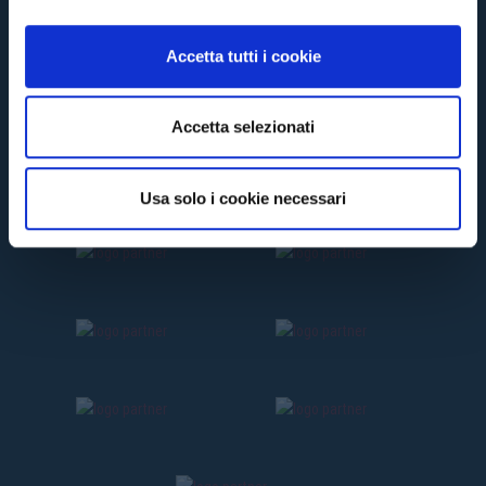
o
n
Accetta tutti i cookie
s
e
n
Accetta selezionati
s
o
Usa solo i cookie necessari