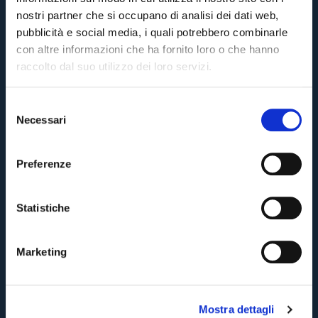
nostri partner che si occupano di analisi dei dati web,
pubblicità e social media, i quali potrebbero combinarle
con altre informazioni che ha fornito loro o che hanno
raccolto dal suo utilizzo dei loro servizi.
Inserisci il tuo indirizzo email e ti faremo sapere quando i
S
biglietti per la partita saranno in vendita.
Necessari
e
Pre-vendita solo per
abbonati
possessori
«We are one»
l
card
cittadini bolognesi
. Le vendite regolari inizieranno il
.
e
Preferenze
Cliccando su Invia accetti i nostri
Termini e condizioni
z
TORNA
CONTINUA
i
o
Statistiche
n
TORNA
TORNA
e
Marketing
d
e
l
Mostra dettagli
c