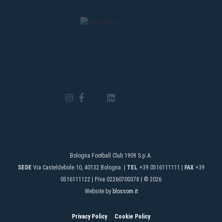
Bologna Football Club 1909 S.p.A.
SEDE
Via Casteldebole 10, 40132 Bologna. |
TEL
+39 0516111111 |
FAX
+39
0516111122 | P.Iva 02260700378 | © 2026
Website by
blossom.it
Privacy Policy
Cookie Policy