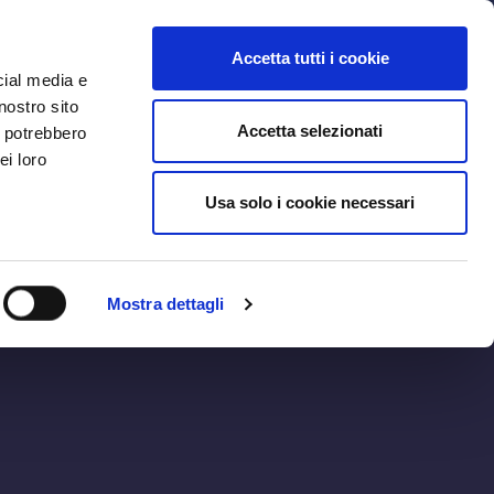
MYBFC
BIGLIETTI
STORE
EN
Accetta tutti i cookie
cial media e
nostro sito
Accetta selezionati
i potrebbero
ei loro
Usa solo i cookie necessari
Mostra dettagli
GENOA