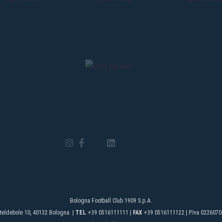
Bologna Football Club 1909 S.p.A.
teldebole 10, 40132 Bologna. |
TEL
+39 0516111111 |
FAX
+39 0516111122 | P.Iva 0226070