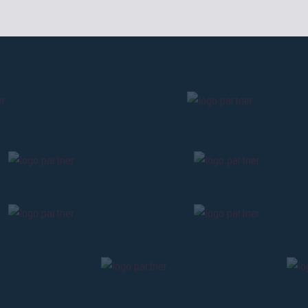
#BFCGenoa
Cliccando su Invia accetti i nostri
Termini e condizioni
CONTINU
TORNA
TORNA
TORNA