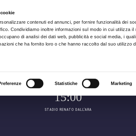
ADRE
STAGIONE
MARKETING
SUSTAINABILITY
 cookie
rsonalizzare contenuti ed annunci, per fornire funzionalità dei so
ffico. Condividiamo inoltre informazioni sul modo in cui utilizza il 
 occupano di analisi dei dati web, pubblicità e social media, i qual
MATCH CENTER
azioni che ha fornito loro o che hanno raccolto dal suo utilizzo d
SERIE A
SAB 20 SETTEMBRE -
G
Preferenze
Statistiche
Marketing
15:00
STADIO RENATO DALL'ARA