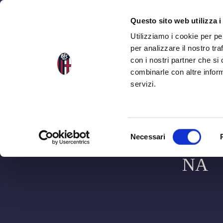
NEWS
SQU
Questo sito web utilizza i
Utilizziamo i cookie per pe
per analizzare il nostro tra
con i nostri partner che si
combinarle con altre inform
servizi.
S
BOLO
Necessari
e
l
NA
e
z
i
o
n