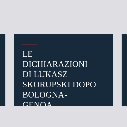
LE
DICHIARAZIONI
DI LUKASZ
SKORUPSKI DOPO
BOLOGNA-
GENOA
i il tuo indirizzo email e ti faremo sapere quando i biglietti per l
saranno in vendita.
Pre-vendita solo per
abbona
«We are one»
card
cittadini 
vendite regolari inizier
11 mesi fa