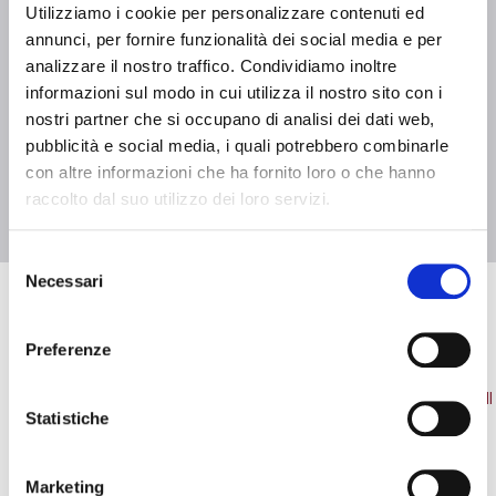
Utilizziamo i cookie per personalizzare contenuti ed
#BFCGenoa
#femminile
annunci, per fornire funzionalità dei social media e per
analizzare il nostro traffico. Condividiamo inoltre
informazioni sul modo in cui utilizza il nostro sito con i
SHARE
nostri partner che si occupano di analisi dei dati web,
pubblicità e social media, i quali potrebbero combinarle
con altre informazioni che ha fornito loro o che hanno
raccolto dal suo utilizzo dei loro servizi.
S
Necessari
e
Pre-vendita solo per
abbonati
possessori
«We are one»
l
card
cittadini bolognesi
. Le vendite regolari inizieranno il
.
e
NEWS
VEDI TUTTE
Preferenze
z
CONTINUA
i
o
Statistiche
n
TORNA
e
Marketing