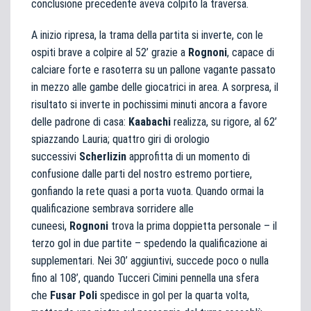
conclusione precedente aveva colpito la traversa.
A inizio ripresa, la trama della partita si inverte, con le
ospiti brave a colpire al 52’ grazie a
Rognoni
, capace di
calciare forte e rasoterra su un pallone vagante passato
in mezzo alle gambe delle giocatrici in area. A sorpresa, il
risultato si inverte in pochissimi minuti ancora a favore
delle padrone di casa:
Kaabachi
realizza, su rigore, al 62’
spiazzando Lauria; quattro giri di orologio
successivi
Scherlizin
approfitta di un momento di
confusione dalle parti del nostro estremo portiere,
gonfiando la rete quasi a porta vuota. Quando ormai la
qualificazione sembrava sorridere alle
cuneesi,
Rognoni
trova la prima doppietta personale – il
terzo gol in due partite – spedendo la qualificazione ai
supplementari. Nei 30’ aggiuntivi, succede poco o nulla
fino al 108’, quando Tucceri Cimini pennella una sfera
che
Fusar Poli
spedisce in gol per la quarta volta,