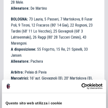
28 Mele.
Allenatore:
De Martino
BOLOGNA:
73 Lauria, 5 Passeri, 7 Martiskova, 8 Fusar
Poli, 9 Tironi, 12 Fracaros (80’ 14 Giai), 22 Rognoni, 23
Tardini (68’ 11 Lo Vecchio), 25 Giovagnoli (68’ 3
Lahteenmaki), 26 Raggi (80’ 28 Tucceri Cimini), 43
Marengoni.
A disposizione:
55 Frigotto, 15 Re, 21 Spinelli, 33
Jansen.
Allenatore:
Pachera
Arbitro:
Pelaia di Pavia
Marcatrici:
16′ aut. Giovagnoli (B), 20′ Martiskova (B),
52′, 84′ Rognoni (B), 62′ Kaabachi su rigore (F), 66′
Scherlizin (F), 108′ Fusar Poli (B)
Ammonite:
Pasquali (F), De Martino (F), Marenco (F)
Questo sito web utilizza i cookie