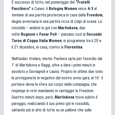
È successo di tutto, nel pomeriggio del
“Fratelli
Paschiero”
a Cuneo: il
Bologna Women
vince
4-3
al
termine di una partita pirotecnica in casa della
Freedom
,
degna avversaria in una partita ricca di colpi di scena. Le
rossoblù – andate in gol con
Martiskova
, due
volte
Rognoni
e
Fusar Poli
– passano così al
Secondo
Turno di Coppa Italia Women
, in programma tra il 20 e
il 21 dicembre, in casa, contro la
Fiorentina
.
Nell’undici titolare, mister Pachera opta per l’esordio dal
1’ di Martiskova e Raggi, oltre a dare i primi minuti in
assoluto a Giovagnoli e Lauria. Proprio le ultime due sono
le protagoniste in negativo del nostro avvio gara, al 16’: il
portiere devia la sfera sul corpo della compagna, che
respinge in rete mandando in vantaggio la Freedom.
Quattro minuti dopo, però,
Martiskova
trova subito il
pareggio, realizzando il suo primo gol in rossoblù,
saltando più in alto di tutte su un pallone che sulla