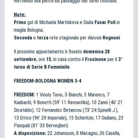
mettendo una pietra sul passaggio del turno rossoblù.
Note:
Primo
gol di Michaela Martiskova e Giulia
Fusar Poli
in
maglia Bologna;
Seconda
e
terza
rete stagionale per Alessia
Rognoni
.
Il prossimo appuntamento è fissato
domenica 28
settembre
, ore
15
, in casa contro il
Frosinone
per il
3°
turno di Serie B Femminile
.
FREEDOM-BOLOGNA WOMEN 3-4
FREEDOM:
1 Vinoly Tavio, 3 Bianchi, 5 Marenco, 7
Kaabachi, 9 Bonetti (59’ 11 Ravnachka), 10 Zanni (46’ 21
Dicataldo), 12 Fernandez Betancou (73’ 24 Spinelli J.),
13 Errico (96’ 29 Imperiale), 15 Scherlizin, 17 Giuliano, 23
Pasquali (81’ 33 Berveglieri).
A disposizione:
22 Johansson, 8 Macagno, 26 Casella,