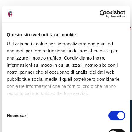
NEWS
VEDI TUTTE
Questo sito web utilizza i cookie
Utilizziamo i cookie per personalizzare contenuti ed
annunci, per fornire funzionalità dei social media e per
analizzare il nostro traffico. Condividiamo inoltre
informazioni sul modo in cui utilizza il nostro sito con i
nostri partner che si occupano di analisi dei dati web,
pubblicità e social media, i quali potrebbero combinarle
con altre informazioni che ha fornito loro o che hanno
raccolto dal suo utilizzo dei loro servizi.
S
Necessari
e
PRIMAVERA, VITTORIA
Pre-vendita solo per
abbonati
possessori
«We are one»
l
card
cittadini bolognesi
. Le vendite regolari inizieranno il
.
ANCHE SULLA
e