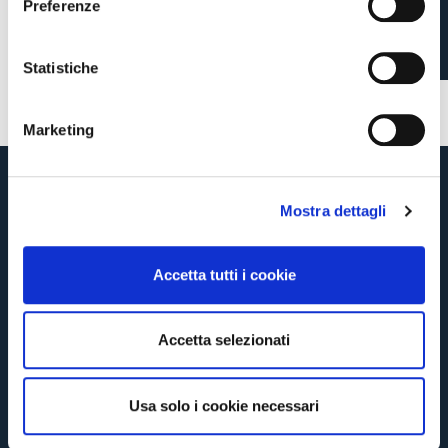
Preferenze
REGGIANA IN
z
CONTINUA
i
PRESEASON
o
Statistiche
n
TORNA
e
4 giorni fa
#Primavera
Marketing
d
e
l
Mostra dettagli
c
o
n
Accetta tutti i cookie
s
e
n
Accetta selezionati
s
o
Usa solo i cookie necessari