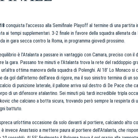
18
conquista l’accesso alla Semifinale Playoff al termine di una partita i
ata ai tempi supplementari. 3-2 finale in favore della squadra allenata da
fida in gara secca contro la Roma, in programma giovedì prossimo.
quilibrio è l’Atalanta a passare in vantaggio con Camara, preciso con il 
re la gara. Passano tre minuti e l’Atalanta trova la rete del raddoppio graz
 a un’altra ottima manovra della squadra di Polenghi. Al 18’ Lo Monaco si 
da gol dall’interno dell’area di rigore, ma il suo sinistro termina di un soff
 calcio di punizione laterale, il pallone arriva sul destro di De Pace che ca
rpo di un difensore atalantino. Sei minuti più tardi incredibile tripla oc
akovic che calciano a botta sicura, trovando però sempre la respinta di 
gni battuto.
reca un’ottima occasione da solo davanti al portiere, calciando alto con 
i è invece Anastasio a mettere paura al portiere dell’Atalanta, che rispo
 10 rossoblù. Al 55’ finalmente il Bologna trova il gol grazie alla zampat