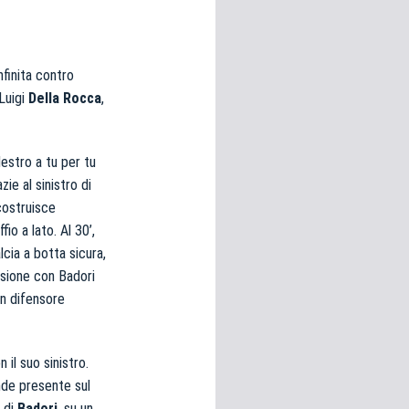
nfinita contro
 Luigi
Della Rocca
,
destro a tu per tu
ie al sinistro di
costruisce
io a lato. Al 30’,
lcia a botta sicura,
casione con Badori
un difensore
il suo sinistro.
nde presente sul
a di
Badori
, su un