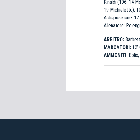
Rinaldi (106’ 14 Mo
19 Michieletto), 1
A disposizione: 12 V
Allenatore: Polengh
ARBITRO:
Barbett
MARCATORI:
12’ 
AMMONITI:
Bolis,