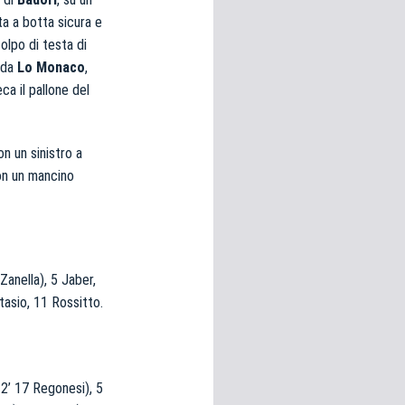
ta a botta sicura e
olpo di testa di
 da
Lo Monaco
,
ca il pallone del
on un sinistro a
on un mancino
Zanella), 5 Jaber,
tasio, 11 Rossitto.
12’ 17 Regonesi), 5