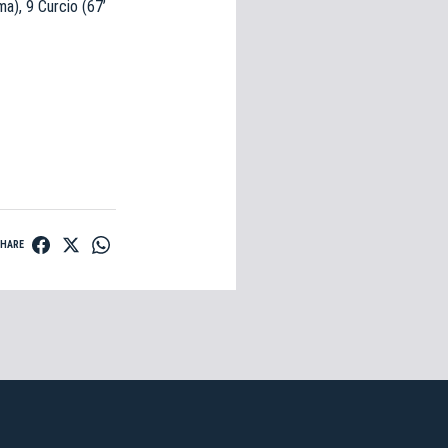
ma), 9 Curcio (67’
ti
possessori
bolognesi
. Le
anno il
.
A
SHARE