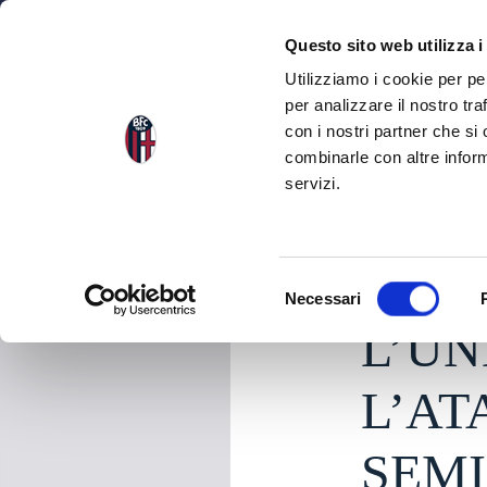
NEWS
SQU
Questo sito web utilizza i
Utilizziamo i cookie per pe
per analizzare il nostro tra
con i nostri partner che si
NEWS
TORNA ALLE NEWS
combinarle con altre inform
servizi.
giovedì 04 Giugno 20
S
Necessari
e
L’UN
l
e
z
L’AT
i
o
SEMI
n