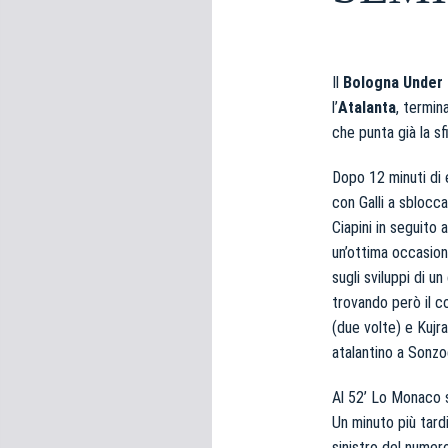
e
d
e
l
Il
Bologna Under 
c
l’
Atalanta
, termin
o
che punta già la s
n
s
Dopo 12 minuti di e
e
con Galli a sblocca
n
Ciapini in seguito
s
un’ottima occasione 
o
sugli sviluppi di un
trovando però il co
(due volte) e Kujr
atalantino a Sonzo
Al 52’ Lo Monaco sp
Un minuto più tard
sinistro del numero