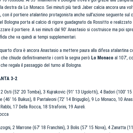
lla destra da Lo Monaco. Sei minuti più tardi Jaber calcia ancora una vol
 con il portiere atalantino protagonista anche sull’azione seguente sul c
el Bologna porta al calcio di rigore guadagnato da Rossitto e realizzato
zzare il portiere. A sei minuti dal 90’ Anastasio si costruisce ma poi spre
fida che va quindi ai tempi supplementari.
o quarto d’ora è ancora Anastasio a mettere paura alla difesa atalantina c
e che chiude definitivamente i conti la segna però
Lo Monaco
al 107’, c
che regala il passaggio del turno al Bologna.
NTA 3-2
i, 2 Osti (52’ 20 Tomba), 3 Kujrakovic (91’ 13 Ugolotti), 4 Badori (100’ 15 
 (46’ 16 Buikus), 8 Pantaleoni (72’ 14 Briguglio), 9 Lo Monaco, 10 Anas
Rabbi, 17 Della Rocca, 18 Straforini, 19 Aureli.
Rocca
nzogni, 2 Marrone (67’ 18 Franchini), 3 Bolis (57’ 15 Nova), 4 Zanatta (1