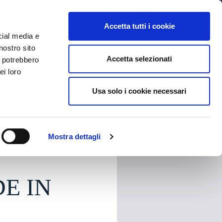
MYBFC
BIGLIETTI
STORE
EN
Accetta tutti i cookie
cial media e
nostro sito
Accetta selezionati
i potrebbero
ei loro
Usa solo i cookie necessari
HARE
Mostra dettagli
DE IN