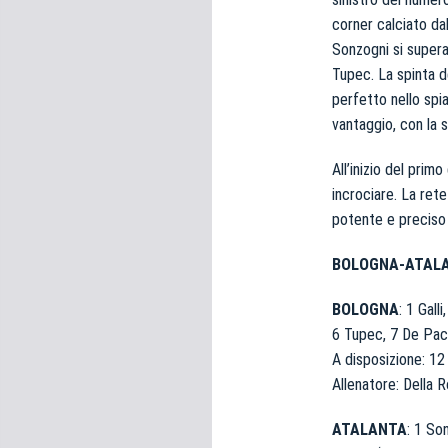
corner calciato da
Sonzogni si supera,
Tupec. La spinta d
perfetto nello spia
vantaggio, con la s
All’inizio del prim
incrociare. La ret
potente e preciso 
BOLOGNA-ATALA
BOLOGNA
: 1 Gall
6 Tupec, 7 De Pace
A disposizione: 12 
Allenatore: Della 
ATALANTA
: 1 So