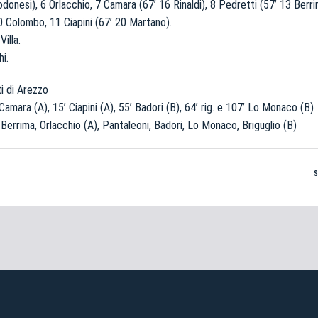
donesi), 6 Orlacchio, 7 Camara (67’ 16 Rinaldi), 8 Pedretti (57’ 13 Berri
0 Colombo, 11 Ciapini (67’ 20 Martano).
illa.
i.
Pre-vendita solo per
abbona
«We are one»
card
cittadini 
vendite regolari inizier
i di Arezzo
Camara (A), 15’ Ciapini (A), 55’ Badori (B), 64’ rig. e 107’ Lo Monaco (B)
 Berrima, Orlacchio (A), Pantaleoni, Badori, Lo Monaco, Briguglio (B)
CONTINU
TORNA