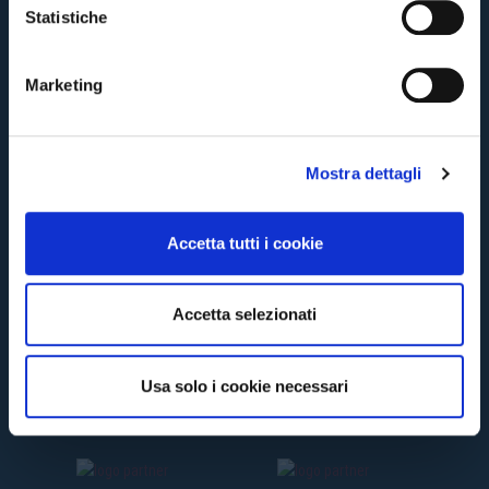
o
Statistiche
n
TORNA
e
Marketing
d
e
l
Mostra dettagli
c
o
n
Accetta tutti i cookie
s
e
n
Accetta selezionati
s
o
Usa solo i cookie necessari