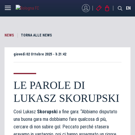
MYBFC
BIGLIETTI
STORE
EN
NEWS
TORNA ALLE NEWS
giovedì 02 Ottobre 2025 - h 21:42
LE PAROLE DI
LUKASZ SKORUPSKI
Così Lukasz
Skorupski
a fine gara: “Abbiamo disputato
una buona gara ma dobbiamo fare qualcosa di più,
cercare di non subire gol. Peccato perché stasera
eravamo in vantaggio, poi ci hanno assegnato un rigore