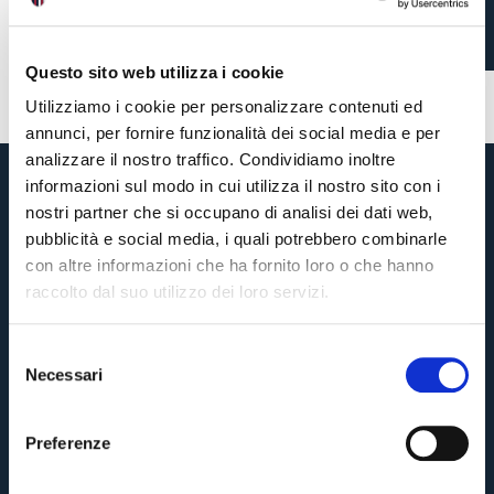
3 mesi fa
#AtalantaBFC
#Skorupski
Questo sito web utilizza i cookie
Utilizziamo i cookie per personalizzare contenuti ed
annunci, per fornire funzionalità dei social media e per
analizzare il nostro traffico. Condividiamo inoltre
informazioni sul modo in cui utilizza il nostro sito con i
nostri partner che si occupano di analisi dei dati web,
pubblicità e social media, i quali potrebbero combinarle
con altre informazioni che ha fornito loro o che hanno
raccolto dal suo utilizzo dei loro servizi.
S
Necessari
e
Pre-vendita solo per
abbonati
possessori
«We are one»
l
card
cittadini bolognesi
. Le vendite regolari inizieranno il
.
e
Preferenze
z
CONTINUA
i