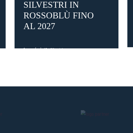
SILVESTRI IN
ROSSOBLÙ FINO
Pre-vendita solo per
abbona
AL 2027
«We are one»
card
cittadini 
vendite regolari inizier
1 mese fa
#De Silvestri
CONTINU
TORNA