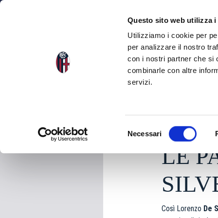
NEWS
SQU
Questo sito web utilizza i
Utilizziamo i cookie per pe
per analizzare il nostro tra
con i nostri partner che si
NEWS
TORNA ALLE NEWS
combinarle con altre inform
servizi.
domenica 07 Dicembr
S
Necessari
e
LE P
l
e
z
SILV
i
o
Così Lorenzo
De S
n