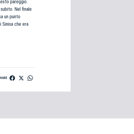
uesto pareggio.
subito. Nel finale
sa un punto
i Sinisa che era
SHARE