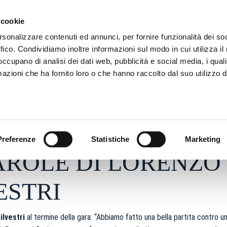
ADRE
STAGIONE
MARKETING
SUSTAINABILITY
 cookie
rsonalizzare contenuti ed annunci, per fornire funzionalità dei so
ffico. Condividiamo inoltre informazioni sul modo in cui utilizza il 
 occupano di analisi dei dati web, pubblicità e social media, i qual
azioni che ha fornito loro o che hanno raccolto dal suo utilizzo d
e 2025 - h 20:53
S
Preferenze
Statistiche
Marketing
AROLE DI LORENZO
ESTRI
ilvestri
al termine della gara: “Abbiamo fatto una bella partita contro un