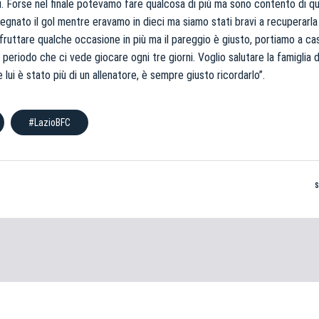
ati. Forse nel finale potevamo fare qualcosa di più ma sono contento di q
gnato il gol mentre eravamo in dieci ma siamo stati bravi a recuperarla 
uttare qualche occasione in più ma il pareggio è giusto, portiamo a ca
periodo che ci vede giocare ogni tre giorni. Voglio salutare la famiglia d
 lui è stato più di un allenatore, è sempre giusto ricordarlo”.
#LazioBFC