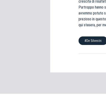
crescita di risult
e
Purtroppo hanno se
d
e
avremmo potuto sfr
l
prezioso in questo 
c
qui stasera, per me
o
n
#De Silvestri
s
e
n
s
o