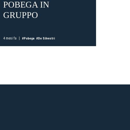
POBEGA IN
DI 
GRUPPO
SIL
ti
possessori
bolognesi
. Le
anno il
.
4 mesi fa
5 mesi fa
#Pobega
#De Silvestri
A