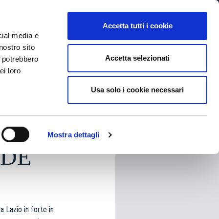
MYBFC
BIGLIETTI
STORE
EN
Accetta tutti i cookie
cial media e
nostro sito
Accetta selezionati
i potrebbero
ei loro
Usa solo i cookie necessari
HARE
Mostra dettagli
 DE
a Lazio in forte in