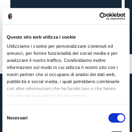
LE DICHIARAZIONI DI
VIGIANI
Questo sito web utilizza i cookie
Utilizziamo i cookie per personalizzare contenuti ed
3 anni fa
#Vigiani
annunci, per fornire funzionalità dei social media e per
analizzare il nostro traffico. Condividiamo inoltre
informazioni sul modo in cui utilizza il nostro sito con i
nostri partner che si occupano di analisi dei dati web,
pubblicità e social media, i quali potrebbero combinarle
con altre informazioni che ha fornito loro o che hanno
raccolto dal suo utilizzo dei loro servizi.
S
Necessari
e
Pre-vendita solo per
abbonati
possessori
«We are one»
l
card
cittadini bolognesi
. Le vendite regolari inizieranno il
.