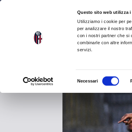
NEWS
SQU
Questo sito web utilizza i
Utilizziamo i cookie per pe
per analizzare il nostro tra
con i nostri partner che si
NEWS
TORNA ALLE NEWS
combinarle con altre inform
servizi.
S
Necessari
e
l
e
z
i
o
n