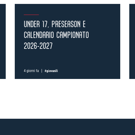
UNDER 17, PRESEASON E
CALENDARIO CAMPIONATO
2026-2027
Pre-vendita solo per
abbonat
«We are one»
card
cittadini b
vendite regolari iniziera
4 giorni fa
#giovanili
CONTINUA
TORNA