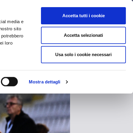
MYBFC
BIGLIETTI
STORE
EN
Accetta tutti i cookie
cial media e
nostro sito
Accetta selezionati
i potrebbero
ei loro
Usa solo i cookie necessari
Mostra dettagli