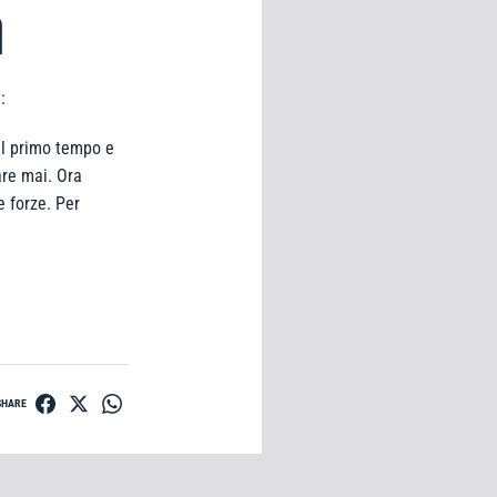
A
:
nel primo tempo e
are mai. Ora
e forze. Per
SHARE