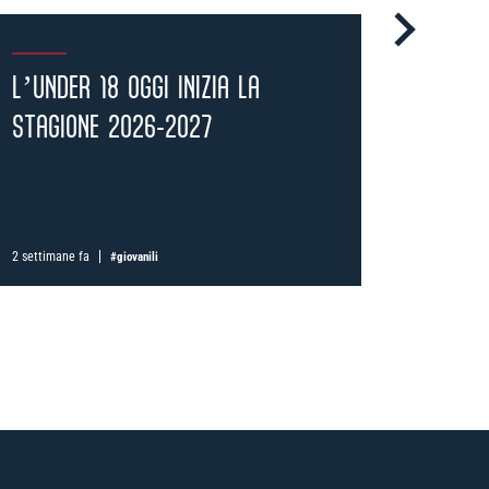
L’UNDER 18 OGGI INIZIA LA
LUIGI 
STAGIONE 2026-2027
RESPO
SETTO..
i
possessori
olognesi
. Le
nno il
.
2 settimane fa
1 mese fa
#giovanili