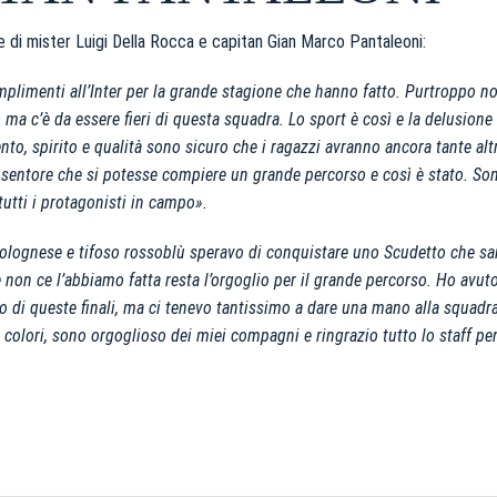
le di mister Luigi Della Rocca e capitan Gian Marco Pantaleoni:
plimenti all’Inter per la grande stagione che hanno fatto. Purtroppo no
o ma c’è da essere fieri di questa squadra. Lo sport è così e la delusione
to, spirito e qualità sono sicuro che i ragazzi avranno ancora tante alt
il sentore che si potesse compiere un grande percorso e così è stato. So
a tutti i protagonisti in campo».
olognese e tifoso rossoblù speravo di conquistare uno Scudetto che sa
e non ce l’abbiamo fatta resta l’orgoglio per il grande percorso. Ho avut
o di queste finali, ma ci tenevo tantissimo a dare una mano alla squadr
 colori, sono orgoglioso dei miei compagni e ringrazio tutto lo staff per