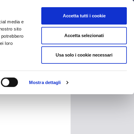
MYBFC
BIGLIETTI
STORE
EN
Accetta tutti i cookie
cial media e
nostro sito
Accetta selezionati
i potrebbero
ei loro
Usa solo i cookie necessari
HARE
Mostra dettagli