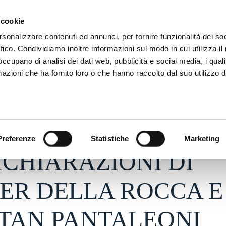
ADRE
STAGIONE
MARKETING
SUSTAINABILITY
 cookie
rsonalizzare contenuti ed annunci, per fornire funzionalità dei so
ffico. Condividiamo inoltre informazioni sul modo in cui utilizza il 
 occupano di analisi dei dati web, pubblicità e social media, i qual
azioni che ha fornito loro o che hanno raccolto dal suo utilizzo d
26 - h 23:29
S
Preferenze
Statistiche
Marketing
ICHIARAZIONI DI
ER DELLA ROCCA E
TAN PANTALEONI