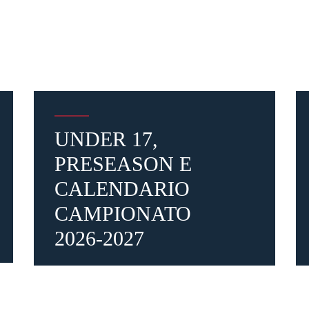
Pre-vendita solo per
abbona
«We are one»
card
cittadini 
vendite regolari inizier
UNDER 17,
PRESEASON E
CONTINU
CALENDARIO
CAMPIONATO
TORNA
2026-2027
2 giorni fa
#giovanili