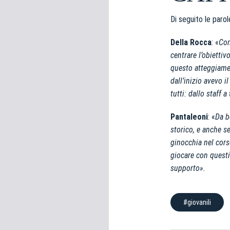
e
d
Di seguito le paro
e
l
Della Rocca
: «
Com
c
centrare l’obiettiv
o
questo atteggiamen
n
dall’inizio avevo 
s
tutti: dallo staff 
e
n
Pantaleoni
: «
Da b
s
storico, e anche s
o
ginocchia nel cors
giocare con questi
supporto».
#giovanili