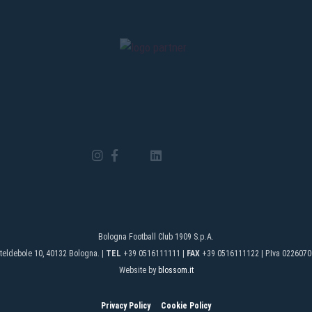
Bologna Football Club 1909 S.p.A.
teldebole 10, 40132 Bologna. |
TEL
+39 0516111111 |
FAX
+39 0516111122 | P.Iva 0226070
Website by
blossom.it
Privacy Policy
Cookie Policy