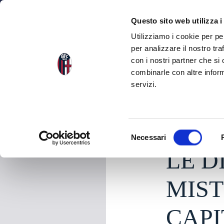
NEWS
SQU
Questo sito web utilizza i
Utilizziamo i cookie per pe
per analizzare il nostro tra
con i nostri partner che si
NEWS
TORNA ALLE NEWS
combinarle con altre inform
servizi.
sabato 13 Giugno 20
S
Necessari
e
LE D
l
e
z
MIST
i
o
CAPI
n