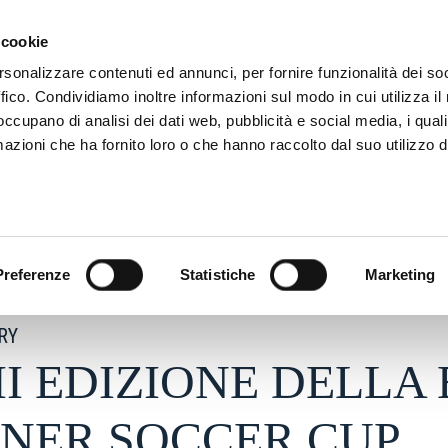
ADRE
STAGIONE
MARKETING
SUSTAINABILITY
 cookie
rsonalizzare contenuti ed annunci, per fornire funzionalità dei so
ffico. Condividiamo inoltre informazioni sul modo in cui utilizza il 
 occupano di analisi dei dati web, pubblicità e social media, i qual
azioni che ha fornito loro o che hanno raccolto dal suo utilizzo d
026 - h 11:56
S
Preferenze
Statistiche
Marketing
RY
II EDIZIONE DELLA
NER SOCCER CUP