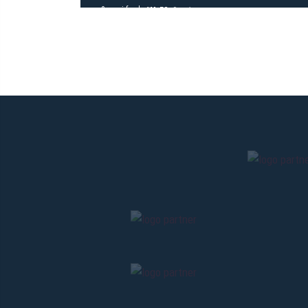
2 mesi fa
#MyES
#partner