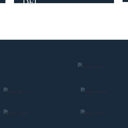
DEL...
2 mesi fa
#partner
#stadio