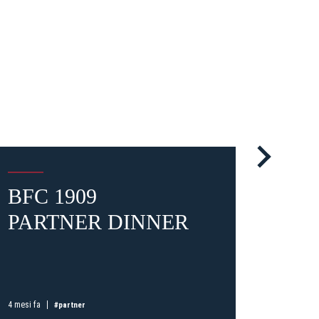
ti
possessori
bolognesi
. Le
anno il
.
BFC 1909
IL 
PARTNER DINNER
DEI
A
ROS
MA
CA
4 mesi fa
#partner