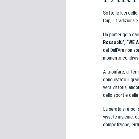
e
d
Sotto le luci dello
e
Cup, il tradiziona
l
c
Un pomeriggio caric
o
Rossoblù”
,
“WE A
n
del Dall’Ara non s
s
momento condiviso 
e
n
A trionfare, al ter
s
conquistato il gra
o
vera vittoria, ancor
dello sport e della
La serata si è poi 
vissute insieme, c
competizione, entu