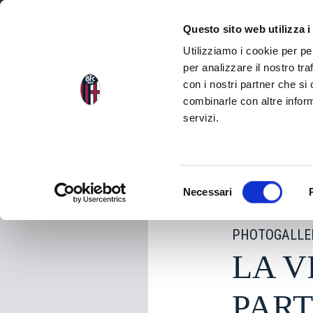
NEWS
SQU
Questo sito web utilizza i
Utilizziamo i cookie per pe
per analizzare il nostro tra
con i nostri partner che si
NEWS
TORNA ALLE NEWS
combinarle con altre inform
servizi.
martedì 12 Maggio 2
S
Necessari
e
l
PHOTOGALLE
e
z
LA V
i
o
PART
n