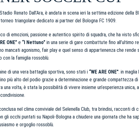
 Stadio Renato Dall’Ara, è andata in scena ieri la settima edizione della
le torneo triangolare dedicato ai partner del Bologna FC 1909.
o di emozioni, passione e autentico spirito di squadra, che ha visto sfid
RE ONE”
e
“I Nettuno”
in una serie di gare combattute fino all’ultimo re
ono mancati agonismo, fair play e quel senso di appartenenza che rende 
con la famiglia rossoblù.
mine di una vera battaglia sportiva, sono stati i
“WE ARE ONE”
: in maglia
dino più alto del podio grazie a determinazione e grande compattezza di
a una volta, è stata la possibilità di vivere insieme un’esperienza unica, al
 condivisione.
conclusa nel clima conviviale del Selenella Club, tra brindisi, racconti d
on gli occhi puntati su Napoli-Bologna a chiudere una giornata che ha sa
siasmo e orgoglio rossoblù.