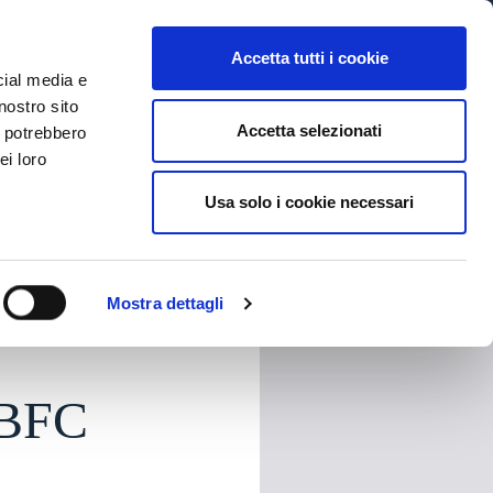
MYBFC
BIGLIETTI
STORE
EN
Accetta tutti i cookie
cial media e
nostro sito
Accetta selezionati
i potrebbero
ei loro
Usa solo i cookie necessari
HARE
Mostra dettagli
 BFC