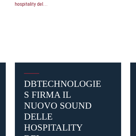
Pre-vendita solo per
abbona
«We are one»
card
cittadini 
vendite regolari inizier
DBTECHNOLOGIE
S FIRMA IL
CONTINU
NUOVO SOUND
DELLE
TORNA
HOSPITALITY