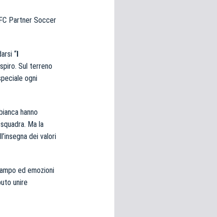
 BFC Partner Soccer
arsi “
I
spiro. Sul terreno
speciale ogni
 bianca hanno
 squadra. Ma la
l’insegna dei valori
i campo ed emozioni
puto unire