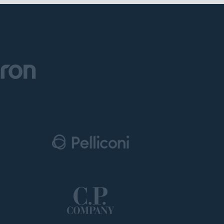
ti
possessori
bolognesi
. Le
anno il
.
A