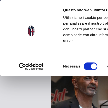
NEWS
SQU
Questo sito web utilizza i
Utilizziamo i cookie per pe
per analizzare il nostro tra
con i nostri partner che si
NEWS
TORNA ALLE NEWS
combinarle con altre inform
servizi.
S
Necessari
e
l
e
z
i
o
n