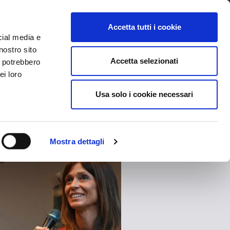
MYBFC
BIGLIETTI
STORE
EN
Accetta tutti i cookie
cial media e
nostro sito
Accetta selezionati
i potrebbero
ei loro
Usa solo i cookie necessari
Mostra dettagli