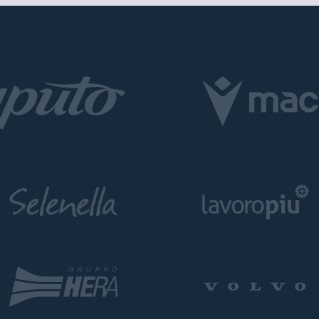
Pre-vendita solo per
abbona
«We are one»
card
cittadini 
vendite regolari inizier
CONTINU
TORNA