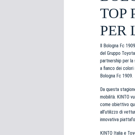
e
TOP 
d
e
l
PER 
c
o
n
Il Bologna Fc 1909
s
del Gruppo Toyota 
e
partnership per la
n
a fianco dei colori
s
Bologna Fc 1909.
o
Da questa stagione
mobilità. KINTO vuo
come obiettivo quel
all’utilizzo di vet
innovativa piattaf
KINTO Italia e Toy