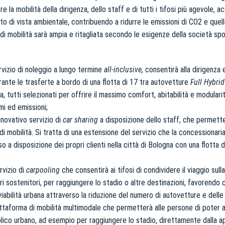
re la mobilità della dirigenza, dello staff e di tutti i tifosi più agevole, a
to di vista ambientale, contribuendo a ridurre le emissioni di CO2 e quelle
i di mobilità sarà ampia e ritagliata secondo le esigenze della società spo
rvizio di noleggio a lungo termine
all-inclusive,
consentirà alla dirigenza e
rante le trasferte a bordo di una flotta di 17 tra autovetture
Full Hybri
 tutti selezionati per offrire il massimo comfort, abitabilità e modularit
i ed emissioni;
nnovativo servizio di
car sharing
a disposizione dello staff, che permette
 di mobilità. Si tratta di una estensione del servizio che la concessionar
 a disposizione dei propri clienti nella città di Bologna con una flotta di
rvizio di
carpooling
che consentirà ai tifosi di condividere il viaggio sull
ri sostenitori, per raggiungere lo stadio o altre destinazioni, favorendo
viabilità urbana attraverso la riduzione del numero di autovetture e delle
ttaforma di mobilità multimodale che permetterà alle persone di poter ac
lico urbano, ad esempio per raggiungere lo stadio, direttamente dalla 