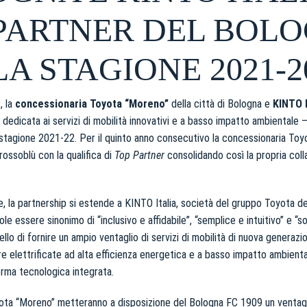
PARTNER DEL BOL
LA STAGIONE 2021-2
, la
concessionaria Toyota “Moreno”
della città di Bologna e
KINTO I
dedicata ai servizi di mobilità innovativi e a basso impatto ambientale –
 stagione 2021-22. Per il quinto anno consecutivo la concessionaria Toy
 rossoblù con la qualifica di
Top Partner
consolidando così la propria coll
, la partnership si estende a KINTO Italia, società del gruppo Toyota ded
le essere sinonimo di “inclusivo e affidabile”, “semplice e intuitivo” e “so
lo di fornire un ampio ventaglio di servizi di mobilità di nuova generazio
ture elettrificate ad alta efficienza energetica e a basso impatto ambienta
orma tecnologica integrata.
ota “Moreno” metteranno a disposizione del Bologna FC 1909 un ventagli