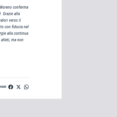
 Moreno conferma
 Grazie alla
lori verso il
to con fiducia nel
rgie alla continua
 atleti, ma non
ti
possessori
SHARE
bolognesi
. Le
anno il
.
A