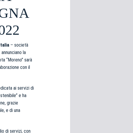
OGNA
022
talia
– società
 annunciano la
ota “Moreno” sarà
aborazione con il
icata ai servizi di
stenibile” e ha
ne, grazie
le, e di una
o di servizi, con