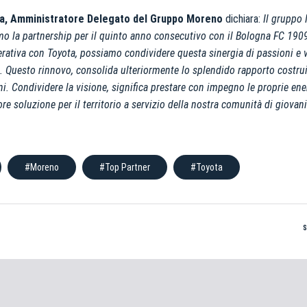
ta, Amministratore Delegato del Gruppo Moreno
dichiara:
Il gruppo
o la partnership per il quinto anno consecutivo con il Bologna FC 1909.
rativa con Toyota, possiamo condividere questa sinergia di passioni e va
 Questo rinnovo, consolida ulteriormente lo splendido rapporto costrui
ni. Condividere la visione, significa prestare con impegno le proprie ene
ore soluzione per il territorio a servizio della nostra comunità di giovani
#Moreno
#Top Partner
#Toyota
Pre-vendita solo per
abbona
«We are one»
card
cittadini 
vendite regolari inizier
CONTINU