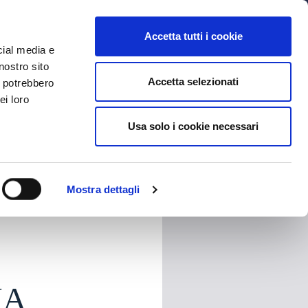
MYBFC
BIGLIETTI
STORE
EN
Accetta tutti i cookie
cial media e
nostro sito
Accetta selezionati
i potrebbero
ei loro
Usa solo i cookie necessari
HARE
Mostra dettagli
IA