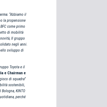
erma:
“
Abbiamo il
mo la propensione
il BFC come primo
getto di mobilità
novità, Il gruppo
olidato negli anni.
nello sviluppo di
ruppo Toyota e il
lia e Chairman e
gioco di squadra”
lità sostenibili,
el Bologna, KINTO
uotidiana, perché