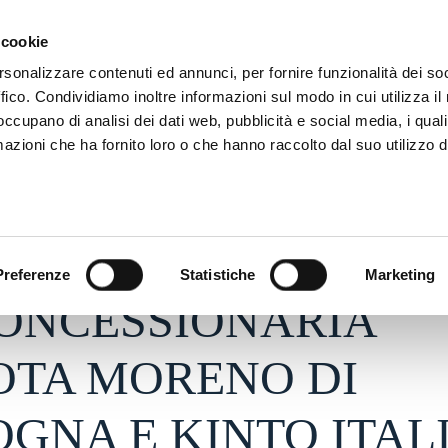
ADRE
STAGIONE
MARKETING
SUSTAINABILITY
 cookie
rsonalizzare contenuti ed annunci, per fornire funzionalità dei so
ffico. Condividiamo inoltre informazioni sul modo in cui utilizza il 
 occupano di analisi dei dati web, pubblicità e social media, i qual
azioni che ha fornito loro o che hanno raccolto dal suo utilizzo d
2021 - h 12:30
S
Preferenze
Statistiche
Marketing
ONCESSIONARIA
OTA MORENO DI
GNA E KINTO ITAL