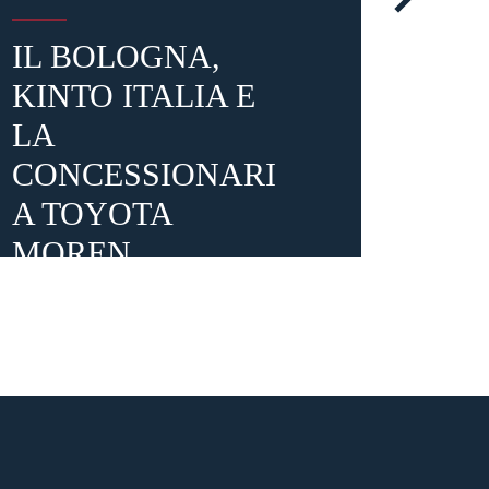
IL BOLOGNA,
GR
KINTO ITALIA E
BOL
LA
AN
CONCESSIONARI
VOL
A TOYOTA
MOREN...
3 anni fa
3 anni fa
#Moreno
#Kinto Italia