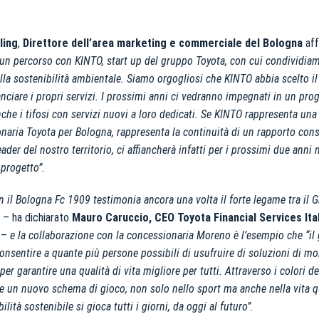
ling
,
Direttore dell’area marketing e commerciale del Bologna
aff
e un percorso con KINTO, start up del gruppo Toyota, con cui condividia
alla sostenibilità ambientale. Siamo orgogliosi che KINTO abbia scelto 
lanciare i propri servizi. I prossimi anni ci vedranno impegnati in un pro
che i tifosi con servizi nuovi a loro dedicati. Se KINTO rappresenta una 
aria Toyota per Bologna, rappresenta la continuità di un rapporto cons
der del nostro territorio, ci affiancherà infatti per i prossimi due anni 
 progetto”
.
n il Bologna Fc 1909 testimonia ancora una volta il forte legame tra il G
– ha dichiarato
Mauro Caruccio, CEO Toyota Financial Services Ita
–
e la collaborazione con la concessionaria Moreno è l’esempio che “il 
onsentire a quante più persone possibili di usufruire di soluzioni di mobi
per garantire una qualità di vita migliore per tutti.
Attraverso i colori d
 un nuovo schema di gioco, non solo nello sport ma anche nella vita q
ilità sostenibile si gioca tutti i giorni, da oggi al futuro”.