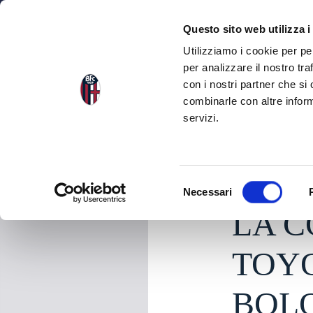
NEWS
SQU
Questo sito web utilizza i
Utilizziamo i cookie per pe
per analizzare il nostro tra
con i nostri partner che si
NEWS
TORNA ALLE NEWS
combinarle con altre inform
servizi.
martedì 05 Ottobre 
S
Necessari
e
LA C
l
e
z
TOY
i
o
BOLO
n