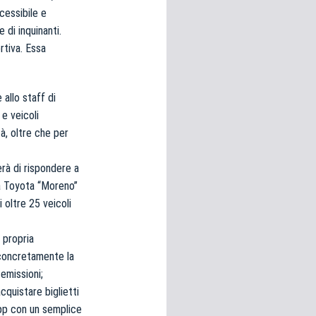
ccessibile e
 di inquinanti.
rtiva. Essa
 allo staff di
d
e veicoli
à, oltre che per
rà di rispondere a
ia Toyota “Moreno”
 oltre 25 veicoli
a propria
 concretamente la
 emissioni;
quistare biglietti
app con un semplice