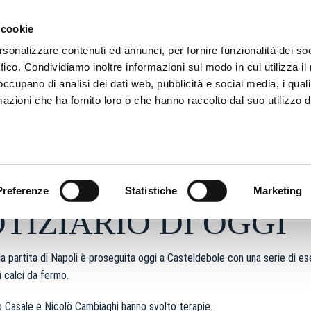
ADRE
STAGIONE
MARKETING
SUSTAINABILITY
 cookie
rsonalizzare contenuti ed annunci, per fornire funzionalità dei so
ffico. Condividiamo inoltre informazioni sul modo in cui utilizza il 
 occupano di analisi dei dati web, pubblicità e social media, i qual
azioni che ha fornito loro o che hanno raccolto dal suo utilizzo d
026 - h 12:28
S
Preferenze
Statistiche
Marketing
OTIZIARIO DI OGGI
la partita di Napoli è proseguita oggi a Casteldebole con una serie di es
i calci da fermo.
lò Casale e Nicolò Cambiaghi hanno svolto terapie.