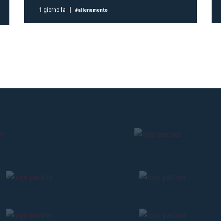
Pre-vendita solo per
abbona
1 giorno fa
#allenamento
«We are one»
card
cittadini 
vendite regolari inizier
CONTINU
TORNA