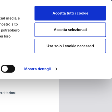
MYBFC
BIGLIETTI
STORE
EN
Accetta tutti i cookie
cial media e
nostro sito
Accetta selezionati
i potrebbero
ei loro
Usa solo i cookie necessari
HARE
Mostra dettagli
ercitazioni