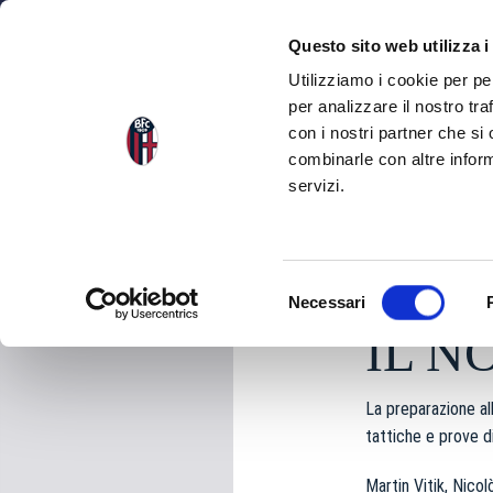
NEWS
SQU
Questo sito web utilizza i
Utilizziamo i cookie per pe
per analizzare il nostro tra
con i nostri partner che si
NEWS
TORNA ALLE NEWS
combinarle con altre inform
servizi.
venerdì 08 Maggio 2
S
Necessari
e
IL N
l
e
z
La preparazione al
i
tattiche e prove d
o
n
Martin Vitik, Nico