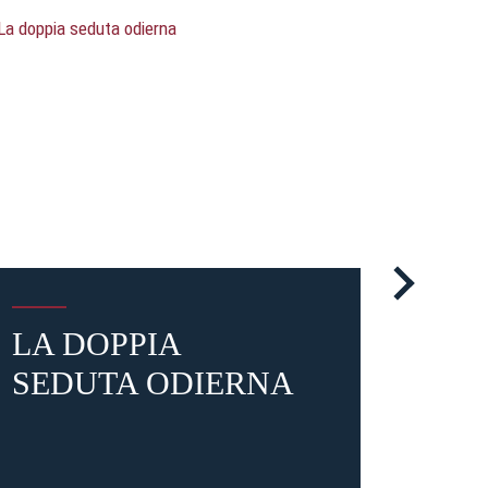
LA DOPPIA
OGG
SEDUTA ODIERNA
SE