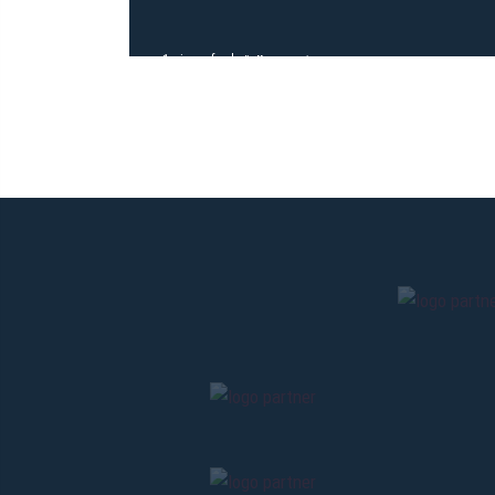
1 giorno fa
#allenamento