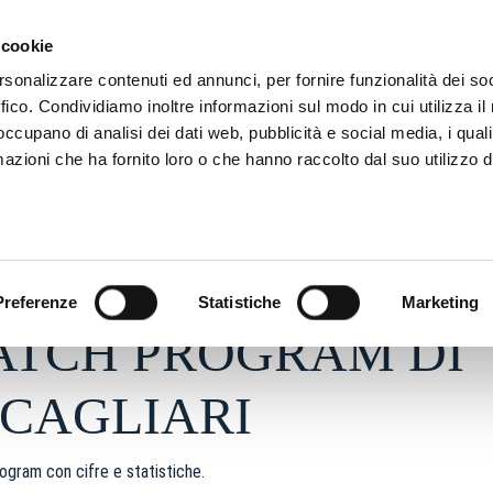
ADRE
STAGIONE
MARKETING
SUSTAINABILITY
 cookie
rsonalizzare contenuti ed annunci, per fornire funzionalità dei so
ffico. Condividiamo inoltre informazioni sul modo in cui utilizza il 
 occupano di analisi dei dati web, pubblicità e social media, i qual
azioni che ha fornito loro o che hanno raccolto dal suo utilizzo d
026 - h 10:03
S
Preferenze
Statistiche
Marketing
ATCH PROGRAM DI
CAGLIARI
ogram con cifre e statistiche.