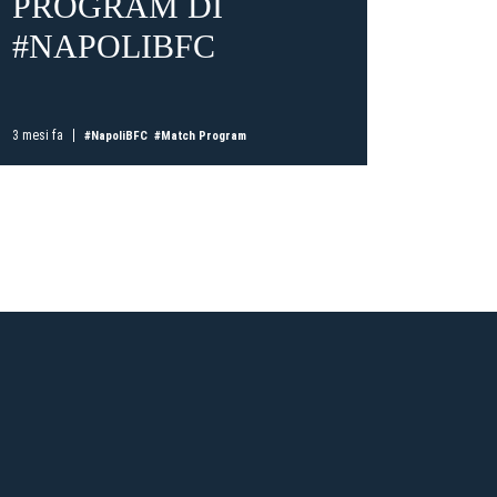
PROGRAM DI
DIC
#NAPOLIBFC
DI 
SIL
ti
possessori
bolognesi
. Le
anno il
.
3 mesi fa
#NapoliBFC
#Match Program
3 mesi fa
A