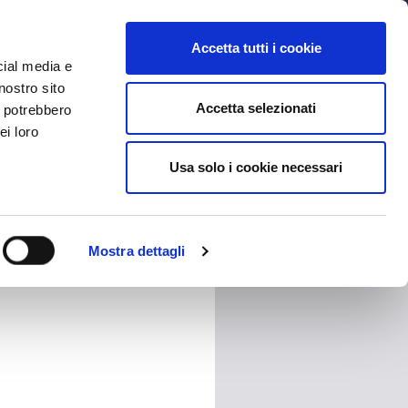
MYBFC
BIGLIETTI
STORE
EN
Accetta tutti i cookie
cial media e
nostro sito
Accetta selezionati
i potrebbero
ei loro
Usa solo i cookie necessari
HARE
Mostra dettagli