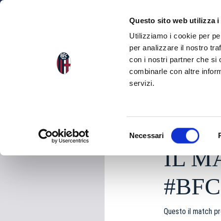
NEWS
SQU
Questo sito web utilizza i
Utilizziamo i cookie per pe
per analizzare il nostro tra
con i nostri partner che si
NEWS
TORNA ALLE NEWS
combinarle con altre inform
servizi.
venerdì 01 Maggio 2
S
Necessari
e
IL M
l
e
z
#BFC
i
o
Questo il match pr
n