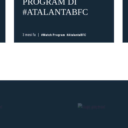
PROGRAM DI
#ATALANTABFC
Pre-vendita solo per
abbona
«We are one»
card
cittadini 
vendite regolari inizier
3 mesi fa
#Match Program
#AtalantaBFC
CONTINU
TORNA