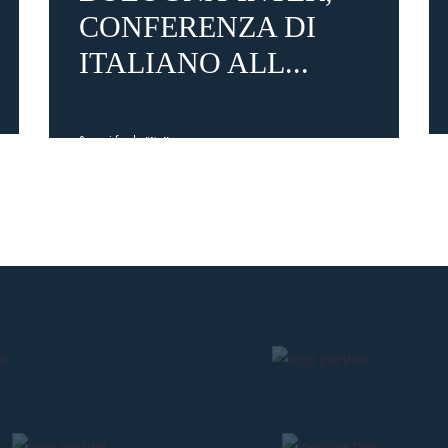
CONFERENZA DI
ITALIANO ALL...
Pre-vendita solo per
abbona
«We are one»
card
cittadini 
vendite regolari inizier
3 mesi fa
#Italiano
CONTINU
TORNA