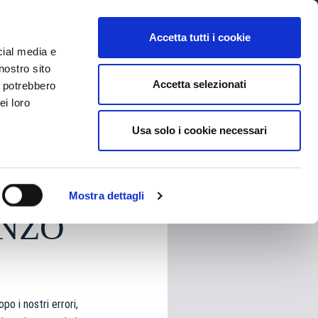
MYBFC
BIGLIETTI
STORE
EN
Accetta tutti i cookie
cial media e
nostro sito
Accetta selezionati
i potrebbero
ei loro
Usa solo i cookie necessari
HARE
Mostra dettagli
ENZO
o i nostri errori,