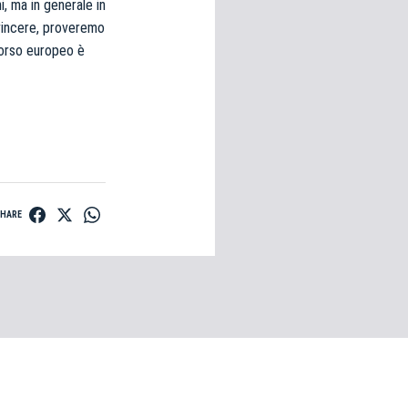
, ma in generale in
 vincere, proveremo
rcorso europeo è
SHARE