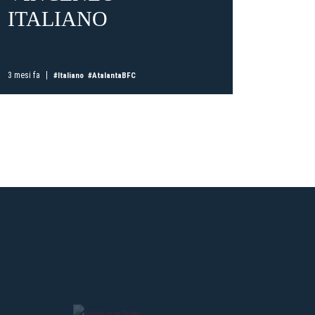
ITALIANO
BO
CON
ti
possessori
bolognesi
. Le
ITA
anno il
.
3 mesi fa
#Italiano
#AtalantaBFC
A
3 mesi fa