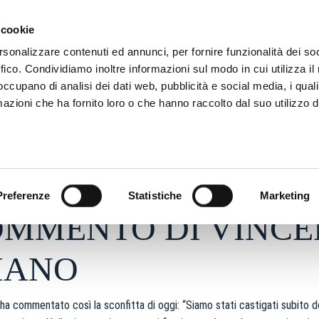
ADRE
STAGIONE
MARKETING
SUSTAINABILITY
 cookie
rsonalizzare contenuti ed annunci, per fornire funzionalità dei so
ffico. Condividiamo inoltre informazioni sul modo in cui utilizza il 
 occupano di analisi dei dati web, pubblicità e social media, i qual
azioni che ha fornito loro o che hanno raccolto dal suo utilizzo d
6 - h 20:20
S
Preferenze
Statistiche
Marketing
OMMENTO DI VINC
IANO
ha commentato così la sconfitta di oggi: “Siamo stati castigati subito dop