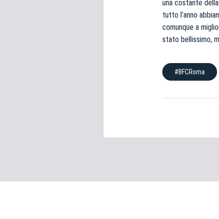
una costante della 
e
tutto l’anno abbia
d
e
comunque a migliora
l
stato bellissimo, 
c
o
#BFCRoma
n
s
e
n
s
o