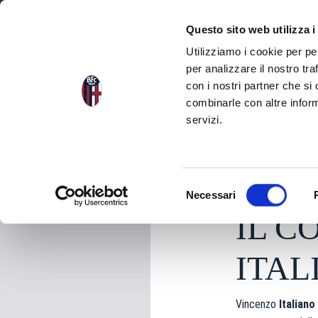
NEWS
SQU
Questo sito web utilizza i
Utilizziamo i cookie per pe
per analizzare il nostro tra
con i nostri partner che si
NEWS
TORNA ALLE NEWS
combinarle con altre inform
servizi.
sabato 25 Aprile 202
S
Necessari
e
IL C
l
e
z
ITAL
i
o
Vincenzo
Italiano
n