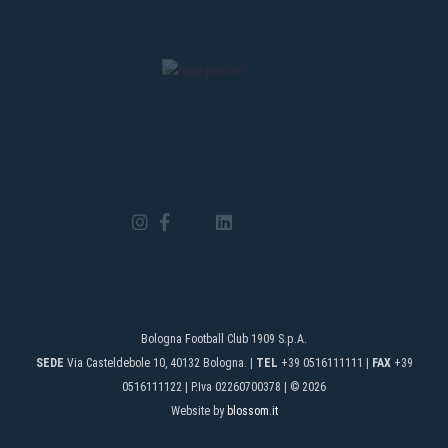
Bologna Football Club 1909 S.p.A.
SEDE
Via Casteldebole 10, 40132 Bologna. |
TEL
+39 0516111111 |
FAX
+39
0516111122 | P.Iva 02260700378 | © 2026
Website by
blossom.it