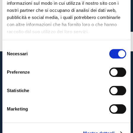
informazioni sul modo in cui utilizza il nostro sito con i
VINCENZO ITALIANO
nostri partner che si occupano di analisi dei dati web,
pubblicità e social media, i quali potrebbero combinarle
con altre informazioni che ha fornito loro o che hanno
2 mesi fa
#Italiano
#BFCInter
raccolto dal suo utilizzo dei loro servizi.
S
Necessari
e
Pre-vendita solo per
abbonati
possessori
«We are one»
l
card
cittadini bolognesi
. Le vendite regolari inizieranno il
.
e
Preferenze
z
CONTINUA
i
o
Statistiche
n
TORNA
e
Marketing
d
e
l