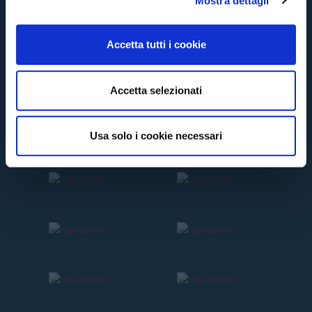
Mostra dettagli
c
o
n
Accetta tutti i cookie
s
e
n
Accetta selezionati
s
o
Usa solo i cookie necessari