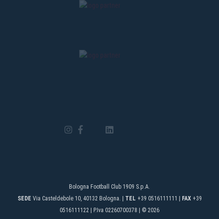
Bologna Football Club 1909 S.p.A.
SEDE
Via Casteldebole 10, 40132 Bologna. |
TEL
+39 0516111111 |
FAX
+39
0516111122 | P.Iva 02260700378 | © 2026