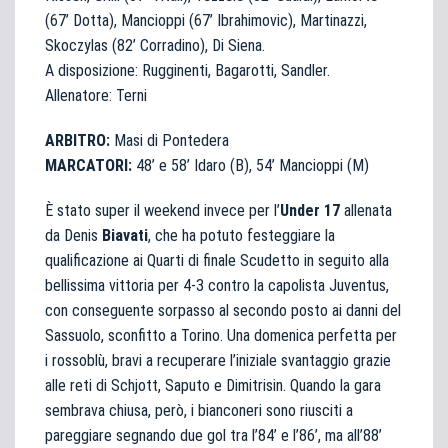
(67’ Dotta), Mancioppi (67’ Ibrahimovic), Martinazzi,
Skoczylas (82’ Corradino), Di Siena.
A disposizione: Rugginenti, Bagarotti, Sandler.
Allenatore: Terni
ARBITRO:
Masi di Pontedera
MARCATORI:
48’ e 58’ Idaro (B), 54’ Mancioppi (M)
È stato super il weekend invece per l’
Under 17
allenata
da Denis
Biavati
, che ha potuto festeggiare la
qualificazione ai Quarti di finale Scudetto in seguito alla
bellissima vittoria per 4-3 contro la capolista Juventus,
con conseguente sorpasso al secondo posto ai danni del
Sassuolo, sconfitto a Torino. Una domenica perfetta per
i rossoblù, bravi a recuperare l’iniziale svantaggio grazie
alle reti di Schjott, Saputo e Dimitrisin. Quando la gara
sembrava chiusa, però, i bianconeri sono riusciti a
pareggiare segnando due gol tra l’84’ e l’86’, ma all’88’