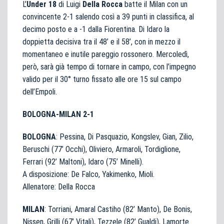
L’
Under 18
di Luigi
Della Rocca
batte il Milan con un
convincente 2-1 salendo così a 39 punti in classifica, al
decimo posto e a -1 dalla Fiorentina. Di Idaro la
doppietta decisiva tra il 48’ e il 58’, con in mezzo il
momentaneo e inutile pareggio rossonero. Mercoledì,
però, sarà già tempo di tornare in campo, con l’impegno
valido per il 30° turno fissato alle ore 15 sul campo
dell’Empoli.
BOLOGNA-MILAN 2-1
BOLOGNA
: Pessina, Di Pasquazio, Kongslev, Gian, Zilio,
Beruschi (77’ Occhi), Oliviero, Armaroli, Tordiglione,
Ferrari (92’ Maltoni), Idaro (75’ Minelli).
A disposizione: De Falco, Yakimenko, Mioli.
Allenatore: Della Rocca
MILAN
: Torriani, Amaral Castiho (82’ Manto), De Bonis,
Nissen, Grilli (67’ Vitali), Tezzele (82’ Gualdi), Lamorte