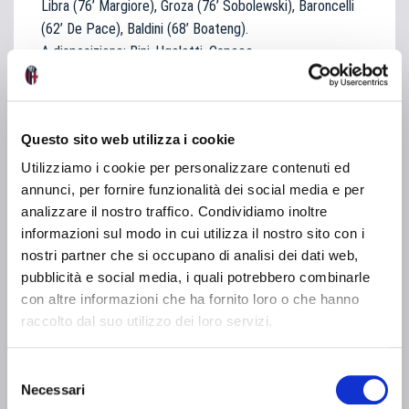
Libra (76’ Margiore), Groza (76’ Sobolewski), Baroncelli
(62’ De Pace), Baldini (68’ Boateng).
A disposizione: Bini, Ugolotti, Capece.
Allenatore: Sordi
NAPOLI
: Spinelli, Ceparano (49’ Capozzoli), Zappettini,
Prisco, Sardo, Marotta, Esposito (70’ Aprea), D’Angiò
Questo sito web utilizza i cookie
(70’ De Rosa), Barbella (70’ Bosso), Chiummariello (49’
Utilizziamo i cookie per personalizzare contenuti ed
Favicchio), Maida (57’ Pignarosa).
annunci, per fornire funzionalità dei social media e per
A disposizione: Pugliese, Palomba.
analizzare il nostro traffico. Condividiamo inoltre
Allenatore: Annunziata
informazioni sul modo in cui utilizza il nostro sito con i
nostri partner che si occupano di analisi dei dati web,
ARBITRO:
Mantelli di Bologna
pubblicità e social media, i quali potrebbero combinarle
con altre informazioni che ha fornito loro o che hanno
raccolto dal suo utilizzo dei loro servizi.
#giovanili
S
Necessari
e
SHARE