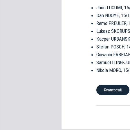
e
Jhon LUCUMI, 15/
d
Dan NDOYE, 15/11
e
l
Remo FREULER, 15
c
Lukasz SKORUPSKI
o
Kacper URBANSKI,
n
Stefan POSCH, 14
s
Giovanni FABBIAN,
e
Samuel ILING-JUN
n
Nikola MORO, 15/
s
o
#convocati