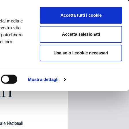
MYBFC
BIGLIETTI
STORE
EN
Accetta tutti i cookie
cial media e
nostro sito
Accetta selezionati
i potrebbero
ei loro
Usa solo i cookie necessari
HARE
Mostra dettagli
TI
rie Nazionali.