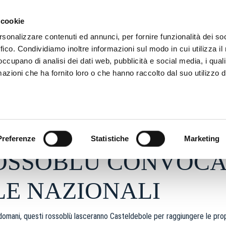
ADRE
STAGIONE
MARKETING
SUSTAINABILITY
 cookie
rsonalizzare contenuti ed annunci, per fornire funzionalità dei so
ffico. Condividiamo inoltre informazioni sul modo in cui utilizza il 
 occupano di analisi dei dati web, pubblicità e social media, i qual
azioni che ha fornito loro o che hanno raccolto dal suo utilizzo d
2024 - h 08:20
S
Preferenze
Statistiche
Marketing
ROSSOBLÙ CONVOCA
E NAZIONALI
 domani, questi rossoblù lasceranno Casteldebole per raggiungere le prop