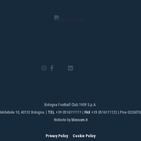
Bologna Football Club 1909 S.p.A.
teldebole 10, 40132 Bologna. |
TEL
+39 0516111111 |
FAX
+39 0516111122 | P.Iva 0226070
Website by
blossom.it
Privacy Policy
Cookie Policy