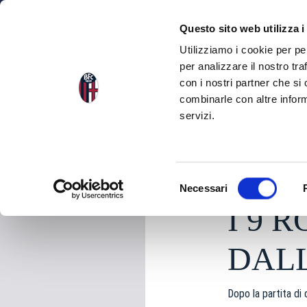
NEWS
SQU
Questo sito web utilizza i
Utilizziamo i cookie per pe
per analizzare il nostro tra
con i nostri partner che si
NEWS
TORNA ALLE NEWS
combinarle con altre inform
servizi.
sabato 09 Novembre 
S
Necessari
e
I 9 
l
e
z
DALL
i
o
Dopo la partita di
n