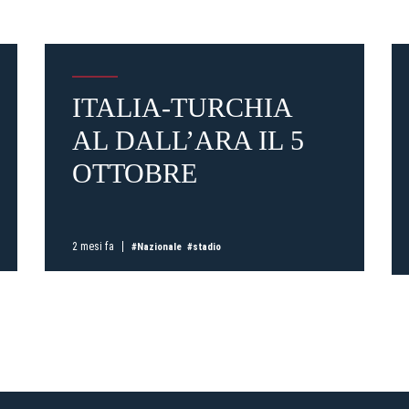
ITALIA-TURCHIA
Pre-vendita solo per
abbona
AL DALL’ARA IL 5
«We are one»
card
cittadini 
OTTOBRE
vendite regolari inizier
CONTINU
2 mesi fa
#Nazionale
#stadio
TORNA